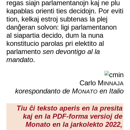
regas siajn parlamentanojn kaj ne plu
kapablas orienti ties decidojn. Por eviti
tion, kelkaj estroj subtenas la plej
danĝeran solvon: ligi parlamentanon
al siapartia decido, dum la nuna
konstitucio parolas pri elektito al
parlamento
sen devontigo al la
mandato
.
Carlo M
INNAJA
korespondanto de M
en Italio
ONATO
Tiu ĉi teksto aperis en la presita
kaj en la PDF-forma versioj de
Monato en la
jarkolekto 2022
,