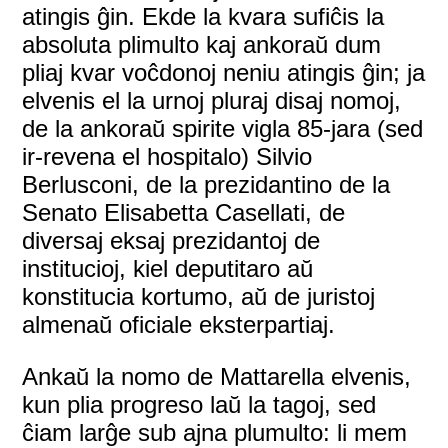
atingis ĝin. Ekde la kvara sufiĉis la
absoluta plimulto kaj ankoraŭ dum
pliaj kvar voĉdonoj neniu atingis ĝin; ja
elvenis el la urnoj pluraj disaj nomoj,
de la ankoraŭ spirite vigla 85-jara (sed
ir-revena el hospitalo) Silvio
Berlusconi, de la prezidantino de la
Senato Elisabetta Casellati, de
diversaj eksaj prezidantoj de
institucioj, kiel deputitaro aŭ
konstitucia kortumo, aŭ de juristoj
almenaŭ oficiale eksterpartiaj.
Ankaŭ la nomo de Mattarella elvenis,
kun plia progreso laŭ la tagoj, sed
ĉiam larĝe sub ajna plumulto: li mem