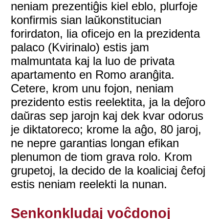
neniam prezentiĝis kiel eblo, plurfoje
konfirmis sian laŭkonstitucian
forirdaton, lia oficejo en la prezidenta
palaco (Kvirinalo) estis jam
malmuntata kaj la luo de privata
apartamento en Romo aranĝita.
Cetere, krom unu fojon, neniam
prezidento estis reelektita, ja la deĵoro
daŭras sep jarojn kaj dek kvar odorus
je diktatoreco; krome la aĝo, 80 jaroj,
ne nepre garantias longan efikan
plenumon de tiom grava rolo. Krom
grupetoj, la decido de la koaliciaj ĉefoj
estis neniam reelekti la nunan.
Senkonkludaj voĉdonoj