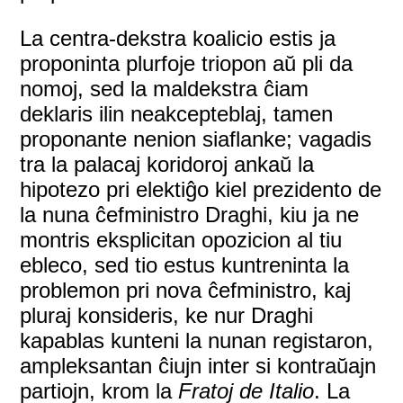
La centra-dekstra koalicio estis ja
proponinta plurfoje triopon aŭ pli da
nomoj, sed la maldekstra ĉiam
deklaris ilin neakcepteblaj, tamen
proponante nenion siaflanke; vagadis
tra la palacaj koridoroj ankaŭ la
hipotezo pri elektiĝo kiel prezidento de
la nuna ĉefministro Draghi, kiu ja ne
montris eksplicitan opozicion al tiu
ebleco, sed tio estus kuntreninta la
problemon pri nova ĉefministro, kaj
pluraj konsideris, ke nur Draghi
kapablas kunteni la nunan registaron,
ampleksantan ĉiujn inter si kontraŭajn
partiojn, krom la
Fratoj de Italio
. La