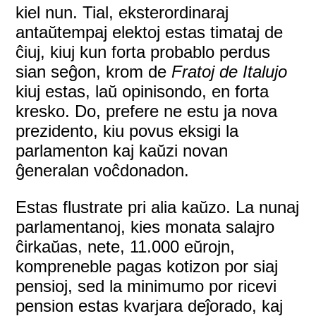
kiel nun. Tial, eksterordinaraj
antaŭtempaj elektoj estas timataj de
ĉiuj, kiuj kun forta probablo perdus
sian seĝon, krom de
Fratoj de Italujo
kiuj estas, laŭ opinisondo, en forta
kresko. Do, prefere ne estu ja nova
prezidento, kiu povus eksigi la
parlamenton kaj kaŭzi novan
ĝeneralan voĉdonadon.
Estas flustrate pri alia kaŭzo. La nunaj
parlamentanoj, kies monata salajro
ĉirkaŭas, nete, 11.000 eŭrojn,
kompreneble pagas kotizon por siaj
pensioj, sed la minimumo por ricevi
pension estas kvarjara deĵorado, kaj