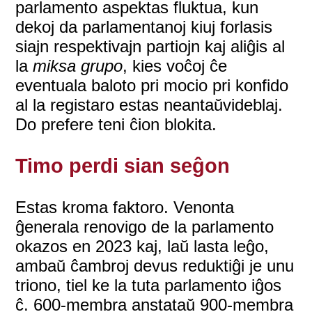
parlamento aspektas fluktua, kun
dekoj da parlamentanoj kiuj forlasis
siajn respektivajn partiojn kaj aliĝis al
la
miksa grupo
, kies voĉoj ĉe
eventuala baloto pri mocio pri konfido
al la registaro estas neantaŭvideblaj.
Do prefere teni ĉion blokita.
Timo perdi sian seĝon
Estas kroma faktoro. Venonta
ĝenerala renovigo de la parlamento
okazos en 2023 kaj, laŭ lasta leĝo,
ambaŭ ĉambroj devus reduktiĝi je unu
triono, tiel ke la tuta parlamento iĝos
ĉ. 600-membra anstataŭ 900-membra