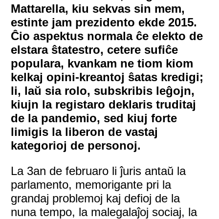
Mattarella, kiu sekvas sin mem,
estinte jam prezidento ekde 2015.
Ĉio aspektus normala ĉe elekto de
elstara ŝtatestro, cetere sufiĉe
populara, kvankam ne tiom kiom
kelkaj opini-kreantoj ŝatas kredigi;
li, laŭ sia rolo, subskribis leĝojn,
kiujn la registaro deklaris truditaj
de la pandemio, sed kiuj forte
limigis la liberon de vastaj
kategorioj de personoj.
La 3an de februaro li ĵuris antaŭ la
parlamento, memorigante pri la
grandaj problemoj kaj defioj de la
nuna tempo, la malegalaĵoj sociaj, la