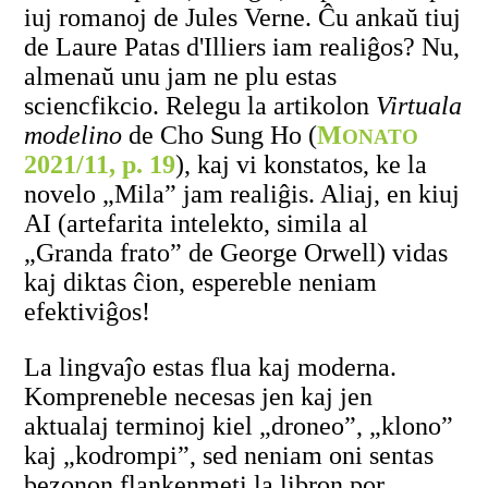
iuj romanoj de Jules Verne. Ĉu ankaŭ tiuj
de Laure Patas d'Illiers iam realiĝos? Nu,
almenaŭ unu jam ne plu estas
sciencfikcio. Relegu la artikolon
Virtuala
modelino
de Cho Sung Ho (
M
ONATO
2021/11, p. 19
), kaj vi konstatos, ke la
novelo „Mila” jam realiĝis. Aliaj, en kiuj
AI (artefarita intelekto, simila al
„Granda frato” de George Orwell) vidas
kaj diktas ĉion, espereble neniam
efektiviĝos!
La lingvaĵo estas flua kaj moderna.
Kompreneble necesas jen kaj jen
aktualaj terminoj kiel „droneo”, „klono”
kaj „kodrompi”, sed neniam oni sentas
bezonon flankenmeti la libron por