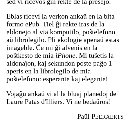
sed vi ricevos ĝin rekte de la presejo.
Eblas ricevi la verkon ankaŭ en la bita
formo ePub. Tiel ĝi rekte iras de la
eldonejo al via komputilo, poŝtelefono
aŭ librolegilo. Pli ekologie apenaŭ estas
imageble. Ĉe mi ĝi alvenis en la
poŝtkesto de mia
iPhone
. Mi tuŝetis la
aldonaĵon, kaj sekundon poste paĝo 1
aperis en la librolegilo de mia
poŝtelefono: esperante kaj elegante!
Vojaĝu ankaŭ vi al la bluaj planedoj de
Laure Patas d'Illiers. Vi ne bedaŭros!
Paŭl P
EERAERTS