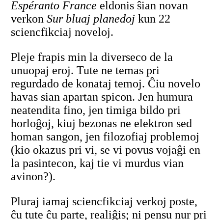
Espéranto France
eldonis ŝian novan
verkon
Sur bluaj planedoj
kun 22
sciencfikciaj noveloj.
Pleje frapis min la diverseco de la
unuopaj eroj. Tute ne temas pri
regurdado de konataj temoj. Ĉiu novelo
havas sian apartan spicon. Jen humura
neatendita fino, jen timiga bildo pri
horloĝoj, kiuj bezonas ne elektron sed
homan sangon, jen filozofiaj problemoj
(kio okazus pri vi, se vi povus vojaĝi en
la pasintecon, kaj tie vi murdus vian
avinon?).
Pluraj iamaj sciencfikciaj verkoj poste,
ĉu tute ĉu parte, realiĝis; ni pensu nur pri