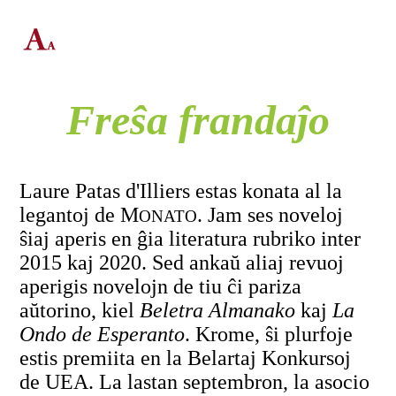
Freŝa frandaĵo
Laure Patas d'Illiers estas konata al la
legantoj de M
. Jam ses noveloj
ONATO
ŝiaj aperis en ĝia literatura rubriko inter
2015 kaj 2020. Sed ankaŭ aliaj revuoj
aperigis novelojn de tiu ĉi pariza
aŭtorino, kiel
Beletra Almanako
kaj
La
Ondo de Esperanto
. Krome, ŝi plurfoje
estis premiita en la Belartaj Konkursoj
de UEA. La lastan septembron, la asocio