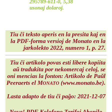
295789-611-0, 5,38
usonaj dolaroj.
Tiu ĉi teksto aperis en la presita kaj en
la PDF-forma versioj de Monato en la
jarkolekto 2022
, numero 1, p. 27.
Tiu ĉi artikolo povas esti libere kopiita
aŭ tradukita por nekomercaj celoj, se
oni mencias la fonton: Artikolo de Paŭl
Peeraerts el M
(www.monato.be).
ONATO
Lasta adapto de tiu ĉi paĝo: 2021-12-07
Nova!
PDF
Kolofono
Tarifoj
Abonilo