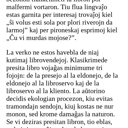
malfermi vortaron. Tiu flua lingvaĵo
estas garnita per interesaj trovaĵoj kiel
„ŝi volus esti sola por plori riverojn da
larmoj” kaj per pironeskaj esprimoj kiel
„Ĉu vi murdas mojose?”.
La verko ne estos havebla de niaj
kutimaj librovendejoj. Klasikrimede
presita libro vojaĝas minimume tri
fojojn: de la presejo al la eldonejo, de la
eldonejo al la libroservo kaj de la
libroservo al la kliento. La aŭtorino
decidis ekologian procezon, kiu evitas
tramondajn sendojn, kiuj kostas ne nur
monon, sed krome damaĝas la naturon.
Se vi deziras presitan libron, tio eblas,