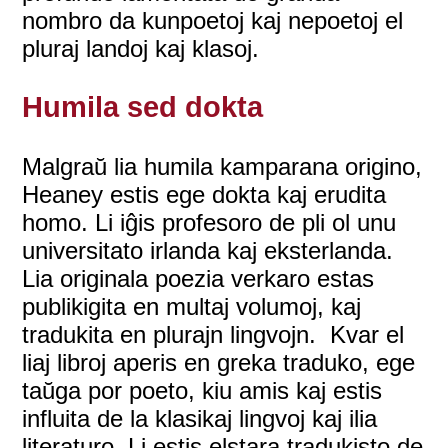
nombro da kunpoetoj kaj nepoetoj el
pluraj landoj kaj klasoj.
Humila sed dokta
Malgraŭ lia humila kamparana origino,
Heaney estis ege dokta kaj erudita
homo. Li iĝis profesoro de pli ol unu
universitato irlanda kaj eksterlanda.
Lia originala poezia verkaro estas
publikigita en multaj volumoj, kaj
tradukita en plurajn lingvojn. Kvar el
liaj libroj aperis en greka traduko, ege
taŭga por poeto, kiu amis kaj estis
influita de la klasikaj lingvoj kaj ilia
literaturo. Li estis elstara tradukisto de