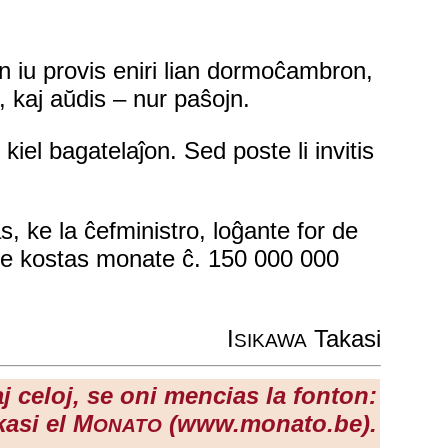
on iu provis eniri lian dormoĉambron,
, kaj aŭdis – nur paŝojn.
 kiel bagatelaĵon. Sed poste li invitis
gas, ke la ĉefministro, loĝante for de
tere kostas monate ĉ. 150 000 000
I
Takasi
SIKAWA
j celoj, se oni mencias la fonton:
kasi el M
(www.monato.be).
ONATO