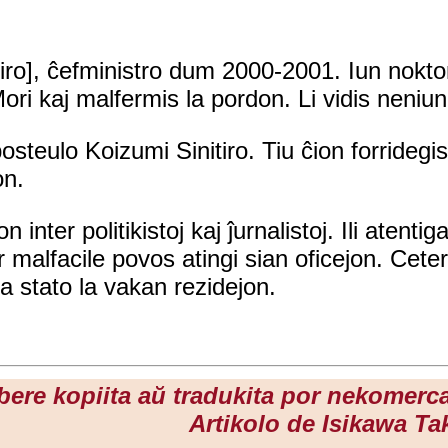
oŝiro], ĉefministro dum 2000-2001. Iun nokt
Mori kaj malfermis la pordon. Li vidis neniun
posteulo Koizumi Sinitiro. Tiu ĉion forridegis
on.
inter politikistoj kaj ĵurnalistoj. Ili atenti
nur malfacile povos atingi sian oficejon. Ce
a stato la vakan rezidejon.
libere kopiita aŭ tradukita por nekomerca
Artikolo de Isikawa Ta