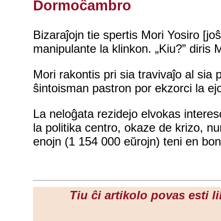
Dormoĉambro
Bizaraĵojn tie spertis Mori Yosiro [j
manipulante la klinkon. „Kiu?” diris 
Mori rakontis pri sia travivaĵo al sia 
ŝintoisman pastron por ekzorci la ej
La neloĝata rezidejo elvokas intereson 
la politika centro, okaze de krizo, 
enojn (1 154 000 eŭrojn) teni en bon
Tiu ĉi artikolo povas esti 