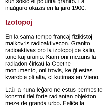
kun soklo el polurita granito. La
inaŭguro okazis en la jaro 1900.
Izotopoj
En la sama tempo francaj fizikistoj
malkovris radioaktivecon. Granito
radioaktivas pro la izotopoj de kalio,
torio kaj uranio. Kiam oni mezuris la
radiadon ĉirkaŭ la Goethe-
monumento, oni trovis, ke ĝi estas
kvaroble pli alta, ol kutimas en Vieno.
Laŭ la nuna leĝaro ne estus permesite
konstrui tiel forte radiantan objekton
meze de granda urbo. Feliĉe la