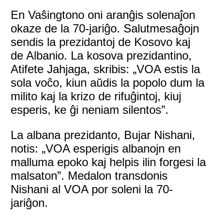
En Vaŝingtono oni aranĝis solenaĵon
okaze de la 70-jariĝo. Salutmesaĝojn
sendis la prezidantoj de Kosovo kaj
de Albanio. La kosova prezidantino,
Atifete Jahjaga, skribis: „VOA estis la
sola voĉo, kiun aŭdis la popolo dum la
milito kaj la krizo de rifuĝintoj, kiuj
esperis, ke ĝi neniam silentos”.
La albana prezidanto, Bujar Nishani,
notis: „VOA esperigis albanojn en
malluma epoko kaj helpis ilin forgesi la
malsaton”. Medalon transdonis
Nishani al VOA por soleni la 70-
jariĝon.