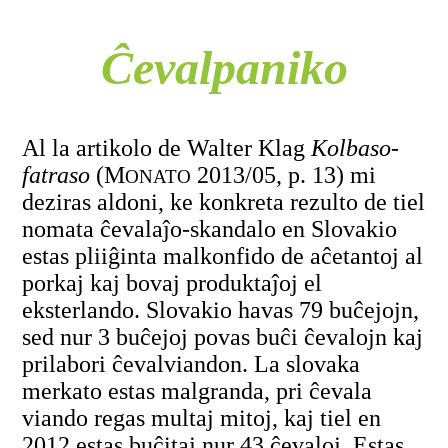
Ĉevalpaniko
Al la artikolo de Walter Klag
Kolbaso-
fatraso
(M
2013/05, p. 13) mi
ONATO
deziras aldoni, ke konkreta rezulto de tiel
nomata ĉevalaĵo-skandalo en Slovakio
estas pliiĝinta malkonfido de aĉetantoj al
porkaj kaj bovaj produktaĵoj el
eksterlando. Slovakio havas 79 buĉejojn,
sed nur 3 buĉejoj povas buĉi ĉevalojn kaj
prilabori ĉevalviandon. La slovaka
merkato estas malgranda, pri ĉevala
viando regas multaj mitoj, kaj tiel en
2012 estas buĉitaj nur 43 ĉevaloj. Estas