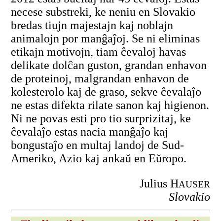
necese substreki, ke neniu en Slovakio
bredas tiujn majestajn kaj noblajn
animalojn por manĝaĵoj. Se ni eliminas
etikajn motivojn, tiam ĉevaloj havas
delikate dolĉan guston, grandan enhavon
de proteinoj, malgrandan enhavon de
kolesterolo kaj de graso, sekve ĉevalaĵo
ne estas difekta rilate sanon kaj higienon.
Ni ne povas esti pro tio surprizitaj, ke
ĉevalaĵo estas nacia manĝaĵo kaj
bongustaĵo en multaj landoj de Sud-
Ameriko, Azio kaj ankaŭ en Eŭropo.
Julius H
AUSER
Slovakio