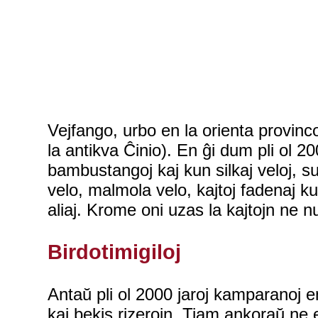
Vejfango, urbo en la orienta provin
la antikva Ĉinio). En ĝi dum pli ol 20
bambustangoj kaj kun silkaj veloj, su
velo, malmola velo, kajtoj fadenaj ku
aliaj. Krome oni uzas la kajtojn ne 
Birdotimigiloj
Antaŭ pli ol 2000 jaroj kamparanoj en
kaj bekis rizerojn. Tiam ankoraŭ ne e