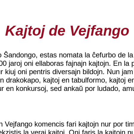
Kajtoj de Vejfango
co Ŝandongo, estas nomata la ĉefurbo de la
00 jaroj oni ellaboras fajnajn kajtojn. En la 
r kiuj oni pentris diversajn bildojn. Nun ja
n drakokapo, kajtoj en tabulformo, kajtoj en 
nur en konkursoj, sed ankaŭ por ludado, am
 Vejfango komencis fari kajtojn nur por timi
kzistis la veraj kajtoj. Oni faris la kajtojn