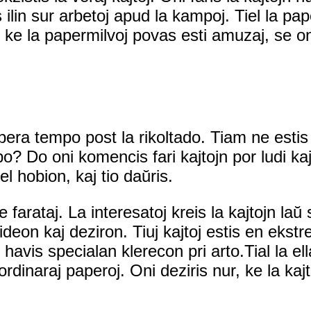
 ilin sur arbetoj apud la kampoj. Tiel la pap
, ke la papermilvoj povas esti amuzaj, se oni
bera tempo post la rikoltado. Tiam ne estis I
o? Do oni komencis fari kajtojn por ludi kaj
el hobion, kaj tio daŭris.
e farataj. La interesatoj kreis la kajtojn laŭ
n ideon kaj deziron. Tiuj kajtoj estis en eks
havis specialan klerecon pri arto.Tial la ell
inaraj paperoj. Oni deziris nur, ke la kajtoj