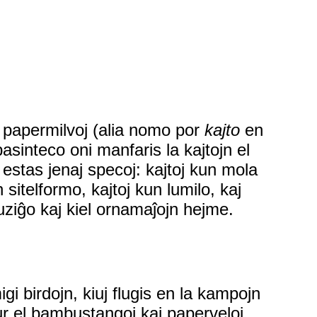
 papermilvoj (alia nomo por
kajto
en
pasinteco oni manfaris la kajtojn el
m estas jenaj specoj: kajtoj kun mola
sitelformo, kajtoj kun lumilo, kaj
uziĝo kaj kiel ornamaĵojn hejme.
gi birdojn, kiuj flugis en la kampojn
 nur el bambustangoj kaj paperveloj