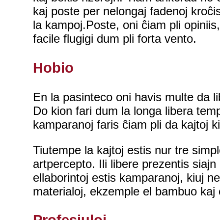
kaj poste per nelongaj fadenoj kroĉis
la kampoj.Poste, oni ĉiam pli opiniis
facile flugigi dum pli forta vento.
Hobio
En la pasinteco oni havis multe da li
Do kion fari dum la longa libera temp
kamparanoj faris ĉiam pli da kajtoj ki
Tiutempe la kajtoj estis nur tre simpl
artpercepto. Ili libere prezentis siaj
ellaborintoj estis kamparanoj, kiuj ne 
materialoj, ekzemple el bambuo kaj ord