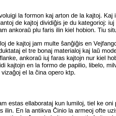
igi la formon kaj arton de la kajtoj. Kaj iu
toj de kajtoj dividiĝis je du kategorioj: iuj 
ĉiam ankoraŭ plu faris ilin kiel hobion. Tiu s
tiloj de kajtoj jam multe ŝanĝiĝis en Vejfa
roduktataj el tre bonaj materialoj kaj laŭ mod
Aliflanke, ankoraŭ iuj faras kajtojn nur kiel h
di kajtojn en la formo de papilio, libelo, m
 vizaĝoj el la ĉina opero ktp.
 estas ellaborataj kun lumiloj, tiel ke oni po
 ilin. En la antikva Ĉinio la armeoj ofte uzis