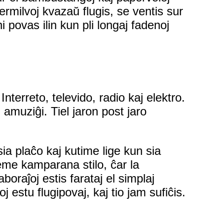
ermilvoj kvazaŭ flugis, se ventis sur
 povas ilin kun pli longaj fadenoj
nterreto, televido, radio kaj elektro.
 amuziĝi. Tiel jaron post jaro
 sia plaĉo kaj kutime lige kun sia
treme kamparana stilo, ĉar la
aboraĵoj estis farataj el simplaj
 estu flugipovaj, kaj tio jam sufiĉis.