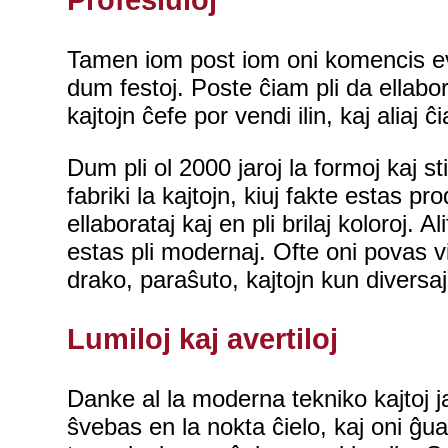
Profesiuloj
Tamen iom post iom oni komencis evolu
dum festoj. Poste ĉiam pli da ellaboran
kajtojn ĉefe por vendi ilin, kaj aliaj 
Dum pli ol 2000 jaroj la formoj kaj s
fabriki la kajtojn, kiuj fakte estas p
ellaborataj kaj en pli brilaj koloroj. 
estas pli modernaj. Ofte oni povas vi
drako, paraŝuto, kajtojn kun diversaj
Lumiloj kaj avertiloj
Danke al la moderna tekniko kajtoj jam
ŝvebas en la nokta ĉielo, kaj oni ĝuas