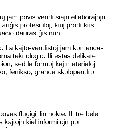
j jam povis vendi siajn ellaboraĵojn
fariĝis profesiuloj, kiuj produktis
ituacio daŭras ĝis nun.
ngo. La kajto-vendistoj jam komencas
erna teknologio. Ili estas delikate
obion, sed la formoj kaj materialoj
ilvo, fenikso, granda skolopendro,
vas flugigi ilin nokte. Ili tre bele
 kajtojn kiel informilojn por