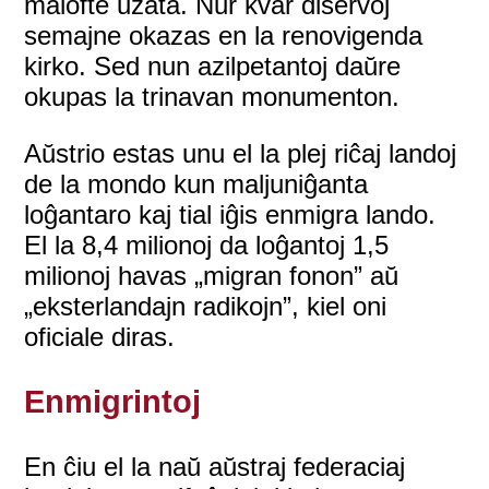
malofte uzata. Nur kvar diservoj
semajne okazas en la renovigenda
kirko. Sed nun azilpetantoj daŭre
okupas la trinavan monumenton.
Aŭstrio estas unu el la plej riĉaj landoj
de la mondo kun maljuniĝanta
loĝantaro kaj tial iĝis enmigra lando.
El la 8,4 milionoj da loĝantoj 1,5
milionoj havas „migran fonon” aŭ
„eksterlandajn radikojn”, kiel oni
oficiale diras.
Enmigrintoj
En ĉiu el la naŭ aŭstraj federaciaj