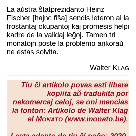
La aŭstra ŝtatprezidanto Heinz
Fischer [hajnc fiŝa] sendis leteron al la
frostantaj okupantoj kaj promesis helpi
kadre de la validaj leĝoj. Tamen tri
monatojn poste la problemo ankoraŭ
ne estas solvita.
Walter K
LAG
Tiu ĉi artikolo povas esti libere
kopiita aŭ tradukita por
nekomercaj celoj, se oni mencias
la fonton: Artikolo de Walter Klag
el M
(www.monato.be).
ONATO
Lasta adapto de tiu ĉi paĝo: 2020-