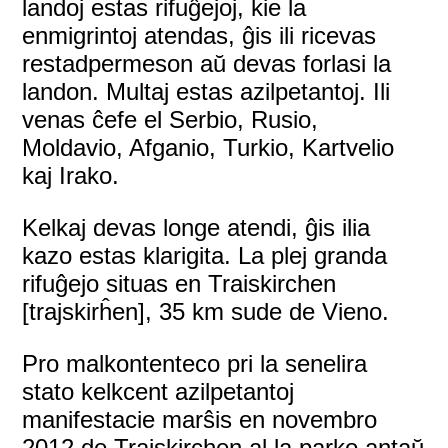
landoj estas rifuĝejoj, kie la
enmigrintoj atendas, ĝis ili ricevas
restadpermeson aŭ devas forlasi la
landon. Multaj estas azilpetantoj. Ili
venas ĉefe el Serbio, Rusio,
Moldavio, Afganio, Turkio, Kartvelio
kaj Irako.
Kelkaj devas longe atendi, ĝis ilia
kazo estas klarigita. La plej granda
rifuĝejo situas en Traiskirchen
[trajskirĥen], 35 km sude de Vieno.
Pro malkontenteco pri la senelira
stato kelkcent azilpetantoj
manifestacie marŝis en novembro
2012 de Traiskirchen al la parko antaŭ