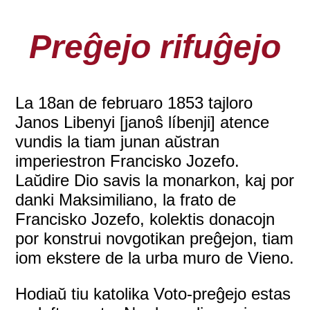
Preĝejo rifuĝejo
La 18an de februaro 1853 tajloro
Janos Libenyi [janoŝ líbenji] atence
vundis la tiam junan aŭstran
imperiestron Francisko Jozefo.
Laŭdire Dio savis la monarkon, kaj por
danki Maksimiliano, la frato de
Francisko Jozefo, kolektis donacojn
por konstrui novgotikan preĝejon, tiam
iom ekstere de la urba muro de Vieno.
Hodiaŭ tiu katolika Voto-preĝejo estas