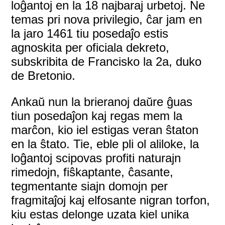
loĝantoj en la 18 najbaraj urbetoj. Ne
temas pri nova privilegio, ĉar jam en
la jaro 1461 tiu posedaĵo estis
agnoskita per oficiala dekreto,
subskribita de Francisko la 2a, duko
de Bretonio.
Ankaŭ nun la brieranoj daŭre ĝuas
tiun posedaĵon kaj regas mem la
marĉon, kio iel estigas veran ŝtaton
en la ŝtato. Tie, eble pli ol aliloke, la
loĝantoj scipovas profiti naturajn
rimedojn, fiŝkaptante, ĉasante,
tegmentante siajn domojn per
fragmitaĵoj kaj elfosante nigran torfon,
kiu estas delonge uzata kiel unika