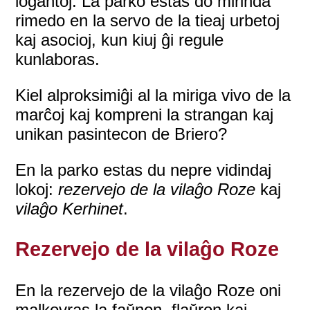
loĝantoj. La parko estas do mirinda
rimedo en la servo de la tieaj urbetoj
kaj asocioj, kun kiuj ĝi regule
kunlaboras.
Kiel alproksimiĝi al la miriga vivo de la
marĉoj kaj kompreni la strangan kaj
unikan pasintecon de Briero?
En la parko estas du nepre vidindaj
lokoj:
rezervejo de la vilaĝo Roze
kaj
vilaĝo Kerhinet
.
Rezervejo de la vilaĝo Roze
En la rezervejo de la vilaĝo Roze oni
malkovras la faŭnon, flaŭron kaj