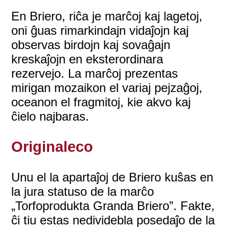
En Briero, riĉa je marĉoj kaj lagetoj,
oni ĝuas rimarkindajn vidaĵojn kaj
observas birdojn kaj sovaĝajn
kreskaĵojn en eksterordinara
rezervejo. La marĉoj prezentas
mirigan mozaikon el variaj pejzaĝoj,
oceanon el fragmitoj, kie akvo kaj
ĉielo najbaras.
Originaleco
Unu el la apartaĵoj de Briero kuŝas en
la jura statuso de la marĉo
„Torfoprodukta Granda Briero”. Fakte,
ĉi tiu estas nedividebla posedaĵo de la