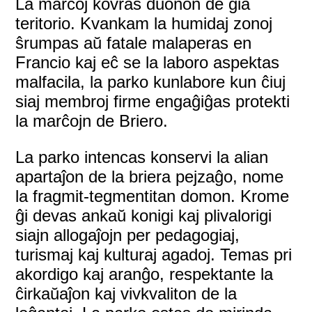
La marĉoj kovras duonon de ĝia
teritorio. Kvankam la humidaj zonoj
ŝrumpas aŭ fatale malaperas en
Francio kaj eĉ se la laboro aspektas
malfacila, la parko kunlabore kun ĉiuj
siaj membroj firme engaĝiĝas protekti
la marĉojn de Briero.
La parko intencas konservi la alian
apartaĵon de la briera pejzaĝo, nome
la fragmit-tegmentitan domon. Krome
ĝi devas ankaŭ konigi kaj plivalorigi
siajn allogaĵojn per pedagogiaj,
turismaj kaj kulturaj agadoj. Temas pri
akordigo kaj aranĝo, respektante la
ĉirkaŭaĵon kaj vivkvaliton de la