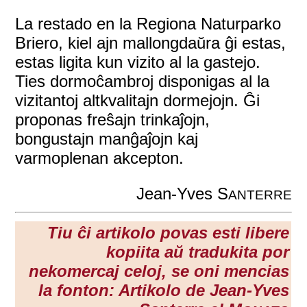
La restado en la Regiona Naturparko
Briero, kiel ajn mallongdaŭra ĝi estas,
estas ligita kun vizito al la gastejo.
Ties dormoĉambroj disponigas al la
vizitantoj altkvalitajn dormejojn. Ĝi
proponas freŝajn trinkaĵojn,
bongustajn manĝaĵojn kaj
varmoplenan akcepton.
Jean-Yves S
ANTERRE
Tiu ĉi artikolo povas esti libere
kopiita aŭ tradukita por
nekomercaj celoj, se oni mencias
la fonton: Artikolo de Jean-Yves