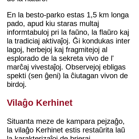
En la besto-parko estas 1,5 km longa
pado, apud kiu staras multaj
informtabuloj pri la faŭno, la flaŭro kaj
la tradiciaj aktivaĵoj. Ĝi kondukas inter
lagoj, herbejoj kaj fragmitejoj al
esplorado de la sekreta vivo de l'
marĉaj vivestaĵoj. Observejoj ebligas
spekti (sen ĝeni) la ĉiutagan vivon de
birdoj.
Vilaĝo Kerhinet
Situanta meze de kampara pejzaĝo,
la vilaĝo Kerhinet estis restaŭrita laŭ
la karakterizaĵoj de brieraj