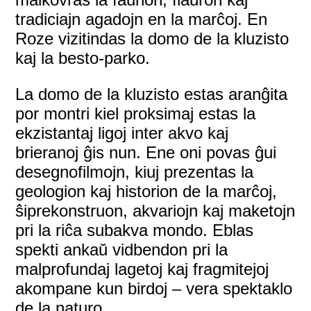
tradiciajn agadojn en la marĉoj. En
Roze vizitindas la domo de la kluzisto
kaj la besto-parko.
La domo de la kluzisto estas aranĝita
por montri kiel proksimaj estas la
ekzistantaj ligoj inter akvo kaj
brieranoj ĝis nun. Ene oni povas ĝui
desegnofilmojn, kiuj prezentas la
geologion kaj historion de la marĉoj,
ŝiprekonstruon, akvariojn kaj maketojn
pri la riĉa subakva mondo. Eblas
spekti ankaŭ vidbendon pri la
malprofundaj lagetoj kaj fragmitejoj
akompane kun birdoj – vera spektaklo
de la naturo.