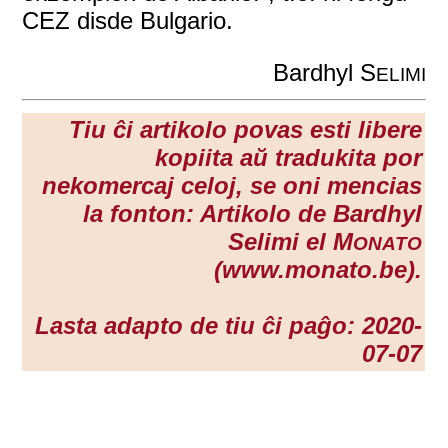
CEZ disde Bulgario.
Bardhyl S
ELIMI
Tiu ĉi artikolo povas esti libere
kopiita aŭ tradukita por
nekomercaj celoj, se oni mencias
la fonton: Artikolo de Bardhyl
Selimi el M
ONATO
(www.monato.be).
Lasta adapto de tiu ĉi paĝo: 2020-
07-07