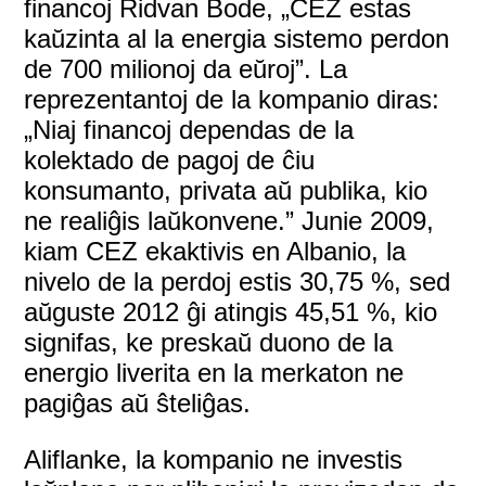
financoj Ridvan Bode, „CEZ estas
kaŭzinta al la energia sistemo perdon
de 700 milionoj da eŭroj”. La
reprezentantoj de la kompanio diras:
„Niaj financoj dependas de la
kolektado de pagoj de ĉiu
konsumanto, privata aŭ publika, kio
ne realiĝis laŭkonvene.” Junie 2009,
kiam CEZ ekaktivis en Albanio, la
nivelo de la perdoj estis 30,75 %, sed
aŭguste 2012 ĝi atingis 45,51 %, kio
signifas, ke preskaŭ duono de la
energio liverita en la merkaton ne
pagiĝas aŭ ŝteliĝas.
Aliflanke, la kompanio ne investis