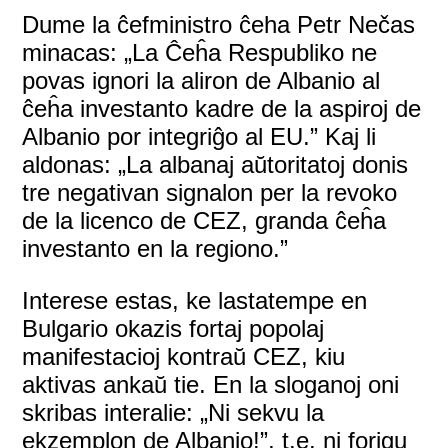
Dume la ĉefministro ĉeha Petr Nečas
minacas: „La Ĉeĥa Respubliko ne
povas ignori la aliron de Albanio al
ĉeĥa investanto kadre de la aspiroj de
Albanio por integriĝo al EU.” Kaj li
aldonas: „La albanaj aŭtoritatoj donis
tre negativan signalon per la revoko
de la licenco de CEZ, granda ĉeĥa
investanto en la regiono.”
Interese estas, ke lastatempe en
Bulgario okazis fortaj popolaj
manifestacioj kontraŭ CEZ, kiu
aktivas ankaŭ tie. En la sloganoj oni
skribas interalie: „Ni sekvu la
ekzemplon de Albanio!”, t.e. ni forigu