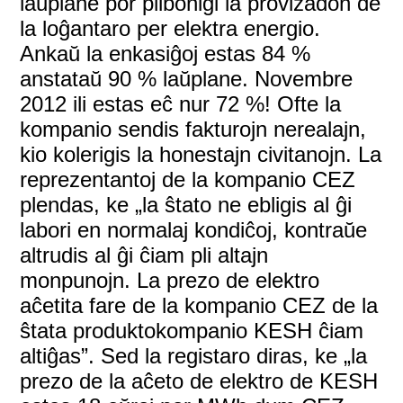
laŭplane por plibonigi la provizadon de
la loĝantaro per elektra energio.
Ankaŭ la enkasiĝoj estas 84 %
anstataŭ 90 % laŭplane. Novembre
2012 ili estas eĉ nur 72 %! Ofte la
kompanio sendis fakturojn nerealajn,
kio kolerigis la honestajn civitanojn. La
reprezentantoj de la kompanio CEZ
plendas, ke „la ŝtato ne ebligis al ĝi
labori en normalaj kondiĉoj, kontraŭe
altrudis al ĝi ĉiam pli altajn
monpunojn. La prezo de elektro
aĉetita fare de la kompanio CEZ de la
ŝtata produktokompanio KESH ĉiam
altiĝas”. Sed la registaro diras, ke „la
prezo de la aĉeto de elektro de KESH