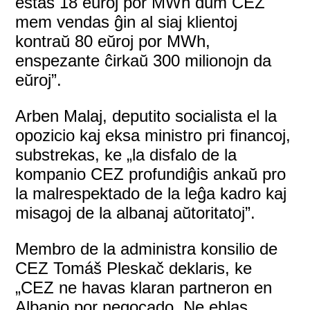
estas 18 eŭroj por MWh dum CEZ
mem vendas ĝin al siaj klientoj
kontraŭ 80 eŭroj por MWh,
enspezante ĉirkaŭ 300 milionojn da
eŭroj”.
Arben Malaj, deputito socialista el la
opozicio kaj eksa ministro pri financoj,
substrekas, ke „la disfalo de la
kompanio CEZ profundiĝis ankaŭ pro
la malrespektado de la leĝa kadro kaj
misagoj de la albanaj aŭtoritatoj”.
Membro de la administra konsilio de
CEZ Tomáš Pleskač deklaris, ke
„CEZ ne havas klaran partneron en
Albanio por negocado. Ne eblas