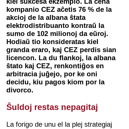
kiel sukcesa ekzemplo. La ĉeĥa
kompanio CEZ aĉetis 76 % de la
akcioj de la albana ŝtata
elektrodistribuanto kontraŭ la
sumo de 102 milionoj da eŭroj.
Hodiaŭ tio konsideratas kiel
granda eraro, kaj CEZ perdis sian
licencon. La du flankoj, la albana
ŝtato kaj CEZ, renkontiĝos en
arbitracia juĝejo, por ke oni
decidu, kiu pagos kiom por la
divorco.
Ŝuldoj restas nepagitaj
La forigo de unu el la plej strategiaj