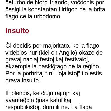
ĉefurbo de Nord-Irlando, voĉdonis por
ĉesigi la konstantan flirtigon de la brita
flago ĉe la urbodomo.
Insulto
Ĝi decidis per majoritato, ke la flago
videblos nur (kiel en Anglio) okaze de
gravaj naciaj festoj kaj festivaloj,
ekzemple la naskiĝtago de la reĝino.
Por la porbritaj t.n. „lojalistoj” tio estis
grava insulto.
Ili plendis, ke ĉiujn rajtojn kaj
avantaĝojn ĝuas katolikaj
respublikistoj, dum ili ne. La flaga