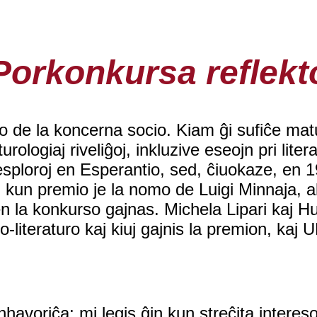
Porkonkursa reflekt
kto de la koncerna socio. Kiam ĝi sufiĉe ma
ologiaj riveliĝoj, inkluzive eseojn pri litera
j esploroj en Esperantio, sed, ĉiuokaze, en 
kun premio je la nomo de Luigi Minnaja, al k
oje en la konkurso gajnas. Michela Lipari kaj
-literaturo kaj kiuj gajnis la premion, kaj U
enhavoriĉa; mi legis ĝin kun streĉita interes