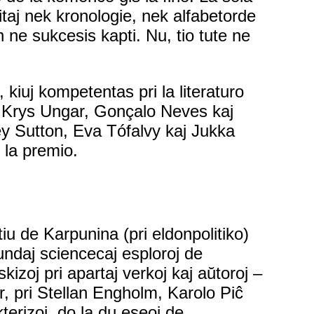
taj nek kronologie, nek alfabetorde
in ne sukcesis kapti. Nu, tio tute ne
, kiuj kompetentas pri la literaturo
, Krys Ungar, Gonçalo Neves kaj
frey Sutton, Eva Tófalvy kaj Jukka
e la premio.
tiu de Karpunina (pri eldonpolitiko)
fundaj sciencecaj esploroj de
skizoj pri apartaj verkoj kaj aŭtoroj –
r, pri Stellan Engholm, Karolo Piĉ
kterizoj, do la du eseoj de