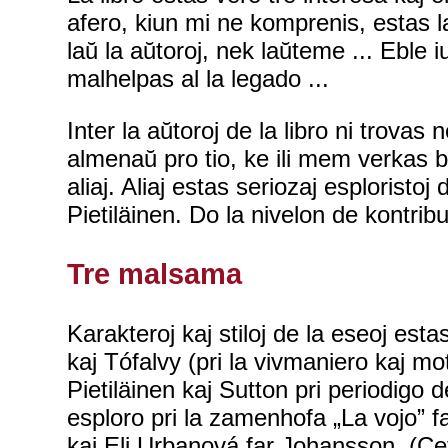
afero, kiun mi ne komprenis, estas l
laŭ la aŭtoroj, nek laŭteme ... Eble i
malhelpas al la legado ...
Inter la aŭtoroj de la libro ni trovas
almenaŭ pro tio, ke ili mem verkas
aliaj. Aliaj estas seriozaj esplorist
Pietiläinen. Do la nivelon de kontrib
Tre malsama
Karakteroj kaj stiloj de la eseoj esta
kaj Tófalvy (pri la vivmaniero kaj mo
Pietiläinen kaj Sutton pri periodigo d
esploro pri la zamenhofa „La vojo” f
kaj Eli Urbanová far Johansson. (Ceter