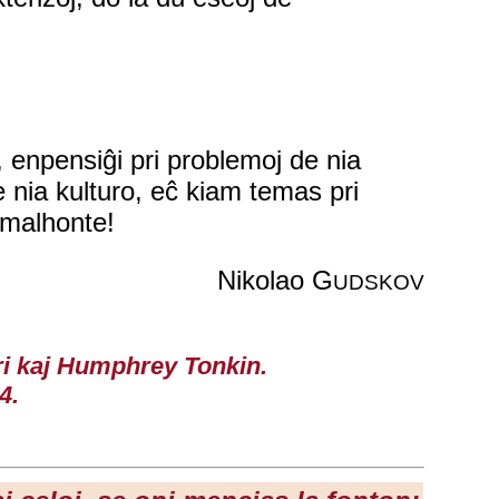
, enpensiĝi pri problemoj de nia
e nia kulturo, eĉ kiam temas pri
 malhonte!
Nikolao G
UDSKOV
ari kaj Humphrey Tonkin.
4.