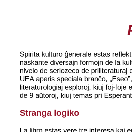
Spirita kulturo ĝenerale estas refle
naskante diversajn formojn de la kultur
nivelo de seriozeco de priliteratura
UEA aperis speciala branĉo, „Eseo”, 
literaturologiaj esploroj, kiuj foj-f
de 9 aŭtoroj, kiuj temas pri Esperanto
Stranga logiko
La libro estas vere tre interesa kaj 