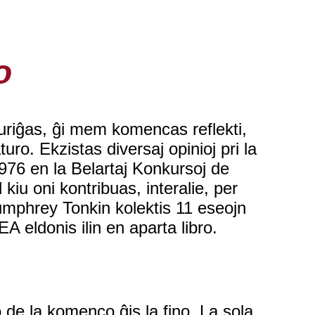
o
turiĝas, ĝi mem komencas reflekti,
turo. Ekzistas diversaj opinioj pri la
1976 en la Belartaj Konkursoj de
iu oni kontribuas, interalie, per
 Humphrey Tonkin kolektis 11 eseojn
EA eldonis ilin en aparta libro.
o de la komenco ĝis la fino. La sola