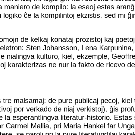
a maniero de kompilo: la eseoj estas aranĝi
u logiko ĉe la kompilintoj ekzistis, sed mi ĝ
 nomojn de kelkaj konataj prozistoj kaj poetoj
 beletron: Sten Johansson, Lena Karpunina
oj de nialingva kulturo, kiel, ekzemple, Geof
uoj karakterizas ne nur la fakto de ricevo d
s tre malsamaj: de pure publicaj pecoj, kiel 
tivoj por verkado de niaj verkistoj), ĝis pro
e la esperantlingva literatur-historio. Estas 
ar Carmel Mallia, pri Maria Hankel far Unga
e, se paroli pri la pure literaturstilaj kara