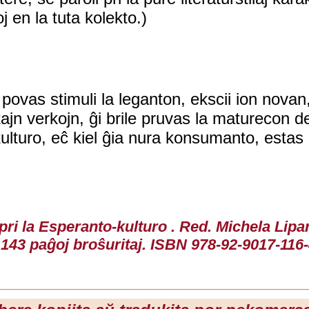
j en la tuta kolekto.)
 povas stimuli la leganton, ekscii ion novan
atajn verkojn, ĝi brile pruvas la maturecon d
 kulturo, eĉ kiel ĝia nura konsumanto, estas
 pri la Esperanto-kulturo . Red. Michela Lip
143 paĝoj broŝuritaj. ISBN 978-92-9017-116-