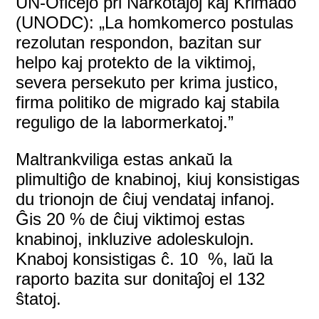
UN-Oficejo pri Narkotaĵoj kaj Krimado
(UNODC): „La homkomerco postulas
rezolutan respondon, bazitan sur
helpo kaj protekto de la viktimoj,
severa persekuto per krima justico,
firma politiko de migrado kaj stabila
reguligo de la labormerkatoj.”
Maltrankviliga estas ankaŭ la
plimultiĝo de knabinoj, kiuj konsistigas
du trionojn de ĉiuj vendataj infanoj.
Ĝis 20 % de ĉiuj viktimoj estas
knabinoj, inkluzive adoleskulojn.
Knaboj konsistigas ĉ. 10 %, laŭ la
raporto bazita sur donitaĵoj el 132
ŝtatoj.