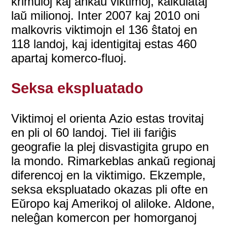
krimuloj kaj ankaŭ viktimoj, kalkulataj
laŭ milionoj. Inter 2007 kaj 2010 oni
malkovris viktimojn el 136 ŝtatoj en
118 landoj, kaj identigitaj estas 460
apartaj komerco-fluoj.
Seksa ekspluatado
Viktimoj el orienta Azio estas trovitaj
en pli ol 60 landoj. Tiel ili fariĝis
geografie la plej disvastigita grupo en
la mondo. Rimarkeblas ankaŭ regionaj
diferencoj en la viktimigo. Ekzemple,
seksa ekspluatado okazas pli ofte en
Eŭropo kaj Amerikoj ol aliloke. Aldone,
neleĝan komercon per homorganoj