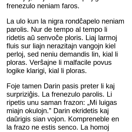
frenezulo neniam faros.
La ulo kun la nigra rondĉapelo neniam
parolis. Nur de tempo al tempo li
ridetis aŭ senvoĉe ploris. Liaj larmoj
fluis sur liajn nerazitajn vangojn kiel
perloj, sed neniu demandis lin, kial li
ploras. Verŝajne li malfacile povus
logike klarigi, kial li ploras.
Foje tamen Darin pasis preter li kaj
surpriziĝis. La frenezulo parolis. Li
ripetis unu saman frazon: „Mi luigas
miajn okulojn.” Darin ekridetis kaj
daŭrigis sian vojon. Kompreneble en
la frazo ne estis senco. La homoj