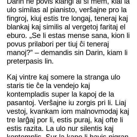
Darin ne povis klarigi al si mem, kial la
ulo similas al pianisto, verŝajne pro la
fingroj, kiuj estis tre longaj, teneraj kaj
blankaj kaj similis al vergetoj faritaj el
eburo. „Se li estas mense sana, kion li
povus prilabori per tiuj ĉi teneraj
manoj?” – demandis sin Darin, kiam li
preterpasis lin.
Kaj vintre kaj somere la stranga ulo
staris tie ĉe la vendejo kaj
kontempladis super la kapoj de la
pasantoj. Verŝajne iu zorgis pri li. Liaj
vestoj, kvankam iom malnovmodaj kaj
tre larĝaj por li, estis puraj, kaj ofte li
estis razita. La ulo nur silentis kaj
kontemplis. Sur la kapo li havis nigran