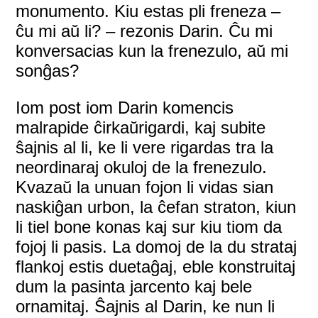
monumento. Kiu estas pli freneza –
ĉu mi aŭ li? – rezonis Darin. Ĉu mi
konversacias kun la frenezulo, aŭ mi
sonĝas?
Iom post iom Darin komencis
malrapide ĉirkaŭrigardi, kaj subite
ŝajnis al li, ke li vere rigardas tra la
neordinaraj okuloj de la frenezulo.
Kvazaŭ la unuan fojon li vidas sian
naskiĝan urbon, la ĉefan straton, kiun
li tiel bone konas kaj sur kiu tiom da
fojoj li pasis. La domoj de la du strataj
flankoj estis duetaĝaj, eble konstruitaj
dum la pasinta jarcento kaj bele
ornamitaj. Ŝajnis al Darin, ke nun li