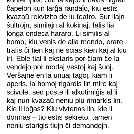
ĉapelon kun larĝa randaĵo, kiu estis
kvazaŭ rekvizito de iu teatro. Sur liajn
ŝultrojn, similajn al kokinaj, falis lia
longa ondeca hararo. Li similis al
homo, kiu venis de alia mondo, erare
trafis ĉi tien kaj ne scias kien kaj al kiu
iri. Eble tial li ekstaris por ĉiam ĉe la
vendejo por modaj vestoj kaj ŝuoj.
Verŝajne en la unuaj tagoj, kiam li
aperis, la homoj rigardis lin mire kaj
scivole, sed poste ili alkutimiĝis al li
kaj nun kvazaŭ neniu plu rimarkis lin.
Kie li loĝas? Kiu vivtenas lin, kie li
dormas – tio estis sekreto, tamen
neniu starigis tiujn ĉi demandojn.