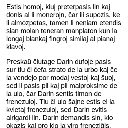
Estis homoj, kiuj preterpasis lin kaj
donis al li monerojn, ĉar ili supozis, ke
li almozpetas, tamen li neniam etendis
sian molan teneran manplaton kun la
longaj blankaj fingroj similaj al pianaj
klavoj.
Preskaŭ ĉiutage Darin dufoje pasis
sur tiu ĉi ĉefa strato de la urbo kaj ĉe
la vendejo por modaj vestoj kaj ŝuoj,
sed li pasis pli kaj pli malproksime de
la ulo, ĉar Darin sentis timon de
frenezuloj. Tiu ĉi ulo ŝajne estis el la
kvietaj frenezuloj, sed Darin evitis
alrigardi lin. Darin demandis sin, kio
okazis kaj pro kio la viro freneziĝis,