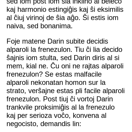
sed iom post iom ŝia inklino al beleco
kaj harmonio estingiĝis kaj ŝi eksimilis
al ĉiuj virinoj de ŝia aĝo. Ŝi estis iom
naiva, sed bonanima.
Foje matene Darin subite decidis
alparoli la frenezulon. Tiu ĉi lia decido
ŝajnis iom stulta, sed Darin diris al si
mem, kial ne. Ĉu oni ne rajtas alparoli
frenezulon? Se estas malfacile
alparoli nekonatan homon sur la
strato, verŝajne estas pli facile alparoli
frenezulon. Post tiuj ĉi vortoj Darin
trankvile proksimiĝis al la frenezulo
kaj per serioza voĉo, konvena al
negocisto, demandis lin: