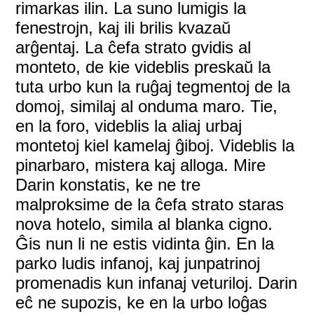
rimarkas ilin. La suno lumigis la
fenestrojn, kaj ili brilis kvazaŭ
arĝentaj. La ĉefa strato gvidis al
monteto, de kie videblis preskaŭ la
tuta urbo kun la ruĝaj tegmentoj de la
domoj, similaj al onduma maro. Tie,
en la foro, videblis la aliaj urbaj
montetoj kiel kamelaj ĝiboj. Videblis la
pinarbaro, mistera kaj alloga. Mire
Darin konstatis, ke ne tre
malproksime de la ĉefa strato staras
nova hotelo, simila al blanka cigno.
Ĝis nun li ne estis vidinta ĝin. En la
parko ludis infanoj, kaj junpatrinoj
promenadis kun infanaj veturiloj. Darin
eĉ ne supozis, ke en la urbo loĝas