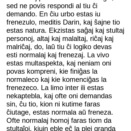
sed ne povis respondi al tiu ĉi
demando. En ĉiu urbo estas iu
frenezulo, meditis Darin, kaj ŝajne tio
estas natura. Ekzistas saĝaj kaj stultaj
personoj, altaj kaj malaltaj, riĉaj kaj
malriĉaj, do, laŭ tiu ĉi logiko devas
esti normalaj kaj frenezaj. La vivo
estas multaspekta, kaj neniam oni
povas kompreni, kie finiĝas la
normaleco kaj kie komenciĝas la
frenezeco. La limo inter ili estas
nekaptebla, kaj ofte oni demandas
sin, ĉu tio, kion ni kutime faras
ĉiutage, estas normala aŭ freneza.
Ofte normalaj homoj faras tiom da
stultaĵoj, kiujn eble eĉ la plej granda