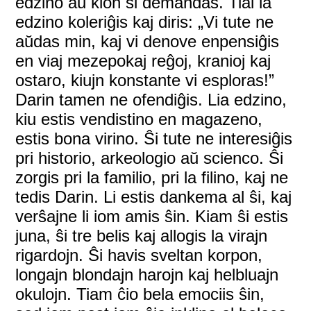
edzino aŭ kion ŝi demandas. Tial la
edzino koleriĝis kaj diris: „Vi tute ne
aŭdas min, kaj vi denove enpensiĝis
en viaj mezepokaj reĝoj, kranioj kaj
ostaro, kiujn konstante vi esploras!”
Darin tamen ne ofendiĝis. Lia edzino,
kiu estis vendistino en magazeno,
estis bona virino. Ŝi tute ne interesiĝis
pri historio, arkeologio aŭ scienco. Ŝi
zorgis pri la familio, pri la filino, kaj ne
tedis Darin. Li estis dankema al ŝi, kaj
verŝajne li iom amis ŝin. Kiam ŝi estis
juna, ŝi tre belis kaj allogis la virajn
rigardojn. Ŝi havis sveltan korpon,
longajn blondajn harojn kaj helbluajn
okulojn. Tiam ĉio bela emociis ŝin,