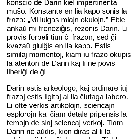
konscio de Darin kiel impertinenta
muŝo. Konstante en lia kapo sonis la
frazo: „Mi luigas miajn okulojn.” Eble
ankaŭ mi freneziĝis, rezonis Darin. Li
provis forpeli tiun ĉi frazon, sed ĝi
kvazaŭ gluiĝis en lia kapo. Estis
similaj momentoj, kiam iu frazo okupis
la atenton de Darin kaj li ne povis
liberiĝi de ĝi.
Darin estis arkeologo, kaj ordinare iuj
frazoj estis ligitaj al lia ĉiutaga laboro.
Li ofte verkis artikolojn, sciencajn
esplorojn kaj ĉiam detale pripensis la
temojn de siaj sciencaj verkoj. Tiam
Darin ne aŭdis, kion diras al li la