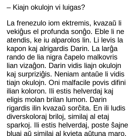
– Kiajn okulojn vi luigas?
La frenezulo iom ektremis, kvazaŭ li
vekiĝus el profunda sonĝo. Eble li ne
atendis, ke iu alparolos lin. Li levis la
kapon kaj alrigardis Darin. La larĝa
rando de lia nigra ĉapelo malkovris
lian vizaĝon. Darin vidis liajn okulojn
kaj surpriziĝis. Neniam antaŭe li vidis
tiajn okulojn. Oni malfacile povis difini
ilian koloron. Ili estis helverdaj kaj
eligis molan brilan lumon. Darin
rigardis ilin kvazaŭ sorĉita. En ili ludis
diverskoloraj briloj, similaj al etaj
sparkoj. Ili estis helverdaj, poste ŝajne
bluaj aŭ similaj al kvieta aŭtuna maro.