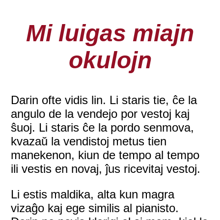
Mi luigas miajn
okulojn
Darin ofte vidis lin. Li staris tie, ĉe la
angulo de la vendejo por vestoj kaj
ŝuoj. Li staris ĉe la pordo senmova,
kvazaŭ la vendistoj metus tien
manekenon, kiun de tempo al tempo
ili vestis en novaj, ĵus ricevitaj vestoj.
Li estis maldika, alta kun magra
vizaĝo kaj ege similis al pianisto.