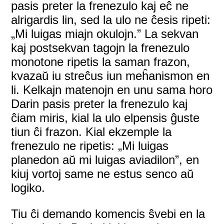
pasis preter la frenezulo kaj eĉ ne
alrigardis lin, sed la ulo ne ĉesis ripeti:
„Mi luigas miajn okulojn.” La sekvan
kaj postsekvan tagojn la frenezulo
monotone ripetis la saman frazon,
kvazaŭ iu streĉus iun meĥanismon en
li. Kelkajn matenojn en unu sama horo
Darin pasis preter la frenezulo kaj
ĉiam miris, kial la ulo elpensis ĝuste
tiun ĉi frazon. Kial ekzemple la
frenezulo ne ripetis: „Mi luigas
planedon aŭ mi luigas aviadilon”, en
kiuj vortoj same ne estus senco aŭ
logiko.
Tiu ĉi demando komencis ŝvebi en la