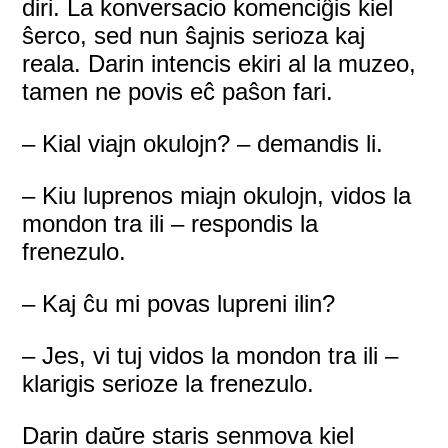
diri. La konversacio komenciĝis kiel
ŝerco, sed nun ŝajnis serioza kaj
reala. Darin intencis ekiri al la muzeo,
tamen ne povis eĉ paŝon fari.
– Kial viajn okulojn? – demandis li.
– Kiu luprenos miajn okulojn, vidos la
mondon tra ili – respondis la
frenezulo.
– Kaj ĉu mi povas lupreni ilin?
– Jes, vi tuj vidos la mondon tra ili –
klarigis serioze la frenezulo.
Darin daŭre staris senmova kiel