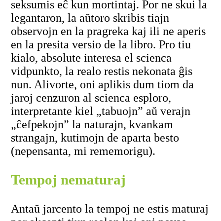
seksumis eĉ kun mortintaj. Por ne skui la
legantaron, la aŭtoro skribis tiajn
observojn en la pragreka kaj ili ne aperis
en la presita versio de la libro. Pro tiu
kialo, absolute interesa el scienca
vidpunkto, la realo restis nekonata ĝis
nun. Alivorte, oni aplikis dum tiom da
jaroj cenzuron al scienca esploro,
interpretante kiel „tabuojn” aŭ verajn
„ĉefpekojn” la naturajn, kvankam
strangajn, kutimojn de aparta besto
(nepensanta, mi rememorigu).
Tempoj nematuraj
Antaŭ jarcento la tempoj ne estis maturaj