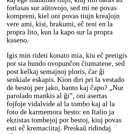
forlasas sur aŭtovojo, sed mi ne povas
kompreni, kiel oni povas tiujn kreaĵojn
vere ami, kisi, brakumi, eĉ teni en la
propra lito, kun la kapo sur la propra
kuseno.
Igis min rideti konato mia, kiu eĉ pretigis
por sia hundo ovopunĉon ĉiumatene, sed
post kelkaj semajnoj ploris, ĉar ĝi
senkiale eskapis. Kion diri pri la vestado
de bestoj per jako, banto kaj ĉapo? „Nur
parolado mankis al ĝi”, oni asertas
fojfoje vidalvide al la tombo kaj al la
foto de karmemora besto: en Italio ja
ekzistas tombejoj por bestoj, kiuj povas
esti eĉ kremaciitaj. Preskaŭ ridindaj