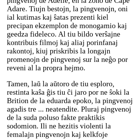
pingvenoj de Adelie, en la zono de Cape
Adare. Tiujn bestojn, la pingvenojn, oni
ial kutimas kaj ŝatas prezenti kiel
precipan ekzemplon de monogamio kaj
geedza fideleco. Al tiu bildo verŝajne
kontribuis filmoj kaj aliaj porinfanaj
rakontoj, kiuj priskribis la longajn
promenojn de pingvenoj sur la neĝo por
reveni al la propra hejmo.
Tamen, laŭ la aŭtoro de tiu esploro,
restinta kaŝa ĝis tiu ĉi jaro por ne ŝoki la
Brition de la eduarda epoko, la pingvenoj
agadis tre ... neatendite. Pluraj pingvenoj
de la suda poluso fakte praktikis
sodomion. Ili ne hezitis violenti la
femalajn pingvenojn kaj kelkfoje