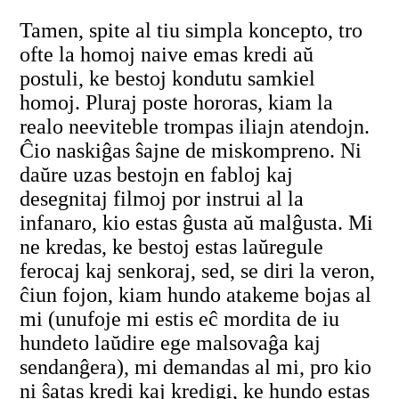
Tamen, spite al tiu simpla koncepto, tro
ofte la homoj naive emas kredi aŭ
postuli, ke bestoj kondutu samkiel
homoj. Pluraj poste hororas, kiam la
realo neeviteble trompas iliajn atendojn.
Ĉio naskiĝas ŝajne de miskompreno. Ni
daŭre uzas bestojn en fabloj kaj
desegnitaj filmoj por instrui al la
infanaro, kio estas ĝusta aŭ malĝusta. Mi
ne kredas, ke bestoj estas laŭregule
ferocaj kaj senkoraj, sed, se diri la veron,
ĉiun fojon, kiam hundo atakeme bojas al
mi (unufoje mi estis eĉ mordita de iu
hundeto laŭdire ege malsovaĝa kaj
sendanĝera), mi demandas al mi, pro kio
ni ŝatas kredi kaj kredigi, ke hundo estas