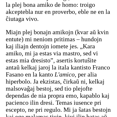
la plej bona amiko de homo: troigo
akceptebla nur en proverbo, eble ne en la
ĉiutaga vivo.
Miajn plej bonajn amikojn (kvar aŭ kvin
entute) mi neniom pritimas – hundojn
kaj iliajn dentojn iomete jes. „Kara
amiko, mi ja estas via mastro, sed vi
estas mia dresisto”, asertis kortuŝite
antaŭ kelkaj jaroj la itala kantisto Franco
Fasano en la kanto
L'amico
, per alia
hiperbolo. Ja ekzistas, ĉirkaŭ ni, kelkaj
malsovaĝaj bestoj, sed tio plejofte
dependas de nia propra emo, kapablo kaj
pacienco ilin dresi. Temas iusence pri
escepto, ne pri regulo. Mi ja ŝatas bestojn
kaj ege malamas tiujn, kiuj ilin batas aŭ