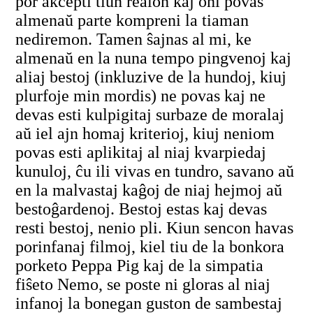
por akcepti tiun realon kaj oni povas
almenaŭ parte kompreni la tiaman
nediremon. Tamen ŝajnas al mi, ke
almenaŭ en la nuna tempo pingvenoj kaj
aliaj bestoj (inkluzive de la hundoj, kiuj
plurfoje min mordis) ne povas kaj ne
devas esti kulpigitaj surbaze de moralaj
aŭ iel ajn homaj kriterioj, kiuj neniom
povas esti aplikitaj al niaj kvarpiedaj
kunuloj, ĉu ili vivas en tundro, savano aŭ
en la malvastaj kaĝoj de niaj hejmoj aŭ
bestoĝardenoj. Bestoj estas kaj devas
resti bestoj, nenio pli. Kiun sencon havas
porinfanaj filmoj, kiel tiu de la bonkora
porketo Peppa Pig kaj de la simpatia
fiŝeto Nemo, se poste ni gloras al niaj
infanoj la bonegan guston de sambestaj