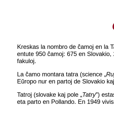
Kreskas la nombro de ĉamoj en la Tat
entute 950 ĉamoj: 675 en Slovakio, 2
fakuloj.
La ĉamo montara tatra (science „
Ru
Eŭropo nur en partoj de Slovakio ka
Tatroj (slovake kaj pole „
Tatry
”) est
eta parto en Pollando. En 1949 vivis