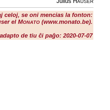
Julius H
AUSER
j celoj, se oni mencias la fonton:
user el M
(www.monato.be).
ONATO
adapto de tiu ĉi paĝo: 2020-07-07