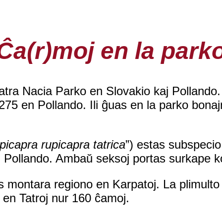
Ĉa(r)moj en la park
ra Nacia Parko en Slovakio kaj Pollando. La
75 en Pollando. Ili ĝuas en la parko bonajn
picapra rupicapra tatrica
”) estas subspecio
j Pollando. Ambaŭ seksoj portas surkape k
as montara regiono en Karpatoj. La plimulto
 en Tatroj nur 160 ĉamoj.