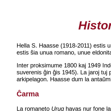
Histo
Hella S. Haasse (1918-2011) estis un
estis ŝia unua romano, unue eldonit
Inter proksimume 1800 kaj 1949 Ind
suverenis ĝin ĝis 1945). La jaroj tuj
arkipelagon. Haasse dum la antaŭmil
Ĉarma
La romaneto
Urug
havas nur fone la 