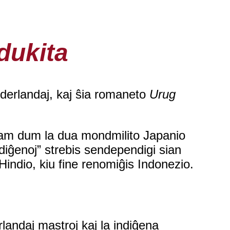
dukita
ederlandaj, kaj ŝia romaneto
Urug
kam dum la dua mondmilito Japanio
ndiĝenoj” strebis sendependigi sian
indio, kiu fine renomiĝis Indonezio.
rlandaj mastroj kaj la indiĝena