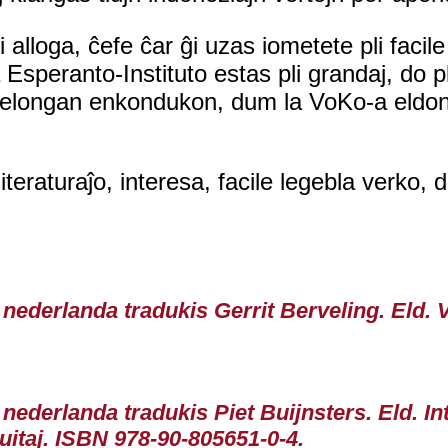
alloga, ĉefe ĉar ĝi uzas iometete pli facile
a Esperanto-Instituto estas pli grandaj, do 
elongan enkondukon, dum la VoKo-a eldono
literaturaĵo, interesa, facile legebla verko,
 nederlanda tradukis Gerrit Berveling. Eld. 
 nederlanda tradukis Piet Buijnsters. Eld. I
luitaj. ISBN 978-90-805651-0-4.