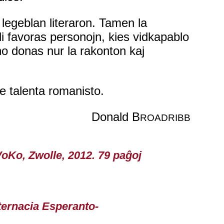
 legeblan literaron. Tamen la
pli favoras personojn, kies vidkapablo
 donas nur la rakonton kaj
 de talenta romanisto.
Donald B
ROADRIBB
VoKo, Zwolle, 2012. 79 paĝoj
nternacia Esperanto-