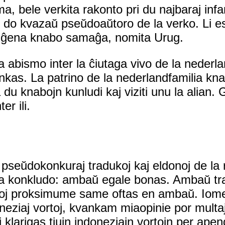
rma, bele verkita rakonto pri du najbaraj in
 do kvazaŭ pseŭdoaŭtoro de la verko. Li est
ndiĝena knabo samaĝa, nomita Urug.
abismo inter la ĉiutaga vivo de la nederland
ankas. La patrino de la nederlandfamilia kn
 du knabojn kunludi kaj viziti unu la alian
er ili.
pseŭdokonkuraj tradukoj kaj eldonoj de la
mia konkludo: ambaŭ egale bonas. Ambaŭ trad
oj proksimume same oftas en ambaŭ. Iome
eziaj vortoj, kvankam miaopinie por multaj e
 klarigas tiujn indoneziajn vortojn per apen