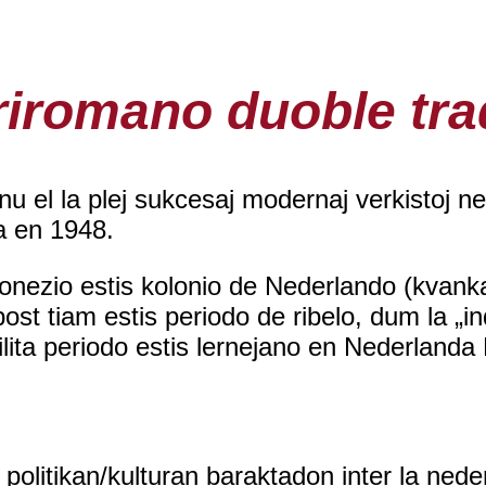
riromano duoble tra
u el la plej sukcesaj modernaj verkistoj n
a en 1948.
onezio estis kolonio de Nederlando (kvan
 post tiam estis periodo de ribelo, dum la „i
ita periodo estis lernejano en Nederlanda H
politikan/kulturan baraktadon inter la nede