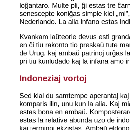
loĝantaro. Multe pli, ĝi estas tre ĉa
senescepte koniĝas simple kiel „mi”,
Nederlando. La alia infano estas i
Kvankam laŭteorie devus esti granda 
en ĉi tiu rakonto tio preskaŭ tute m
de Urug, kaj ambaŭ patrinoj urĝas la
pri tiu kunludado kaj la infana amo int
Indoneziaj vortoj
Sed kial du samtempe aperantaj kaj 
komparis ilin, unu kun la alia. Kaj 
estas bona en ambaŭ. Komposterar
estas la relative abunda uzo de indon
kaj terminoj ekzistas. Ambaŭ eldonoj