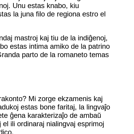
fanoj. Unu estas knabo, kiu
as la juna filo de regiona estro el
aj mastroj kaj tiu de la indiĝenoj,
abo estas intima amiko de la patrino
. Granda parto de la romaneto temas
 rakonto? Mi zorge ekzamenis kaj
ukoj estas bone faritaj, la lingvaĵo
te ĝena karakterizaĵo de ambaŭ
l ili ordinaraj nialingvaj esprimoj
dico.