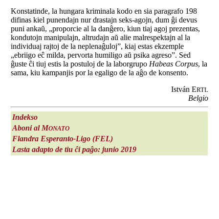
Konstatinde, la hungara kriminala kodo en sia paragrafo 198
difinas kiel punendajn nur drastajn seks-agojn, dum ĝi devus
puni ankaŭ, „proporcie al la danĝero, kiun tiaj agoj prezentas,
kondutojn manipulajn, altrudajn aŭ alie malrespektajn al la
individuaj rajtoj de la neplenaĝuloj”, kiaj estas ekzemple
„ebriigo eĉ milda, pervorta humiligo aŭ psika agreso”. Sed
ĝuste ĉi tiuj estis la postuloj de la laborgrupo
Habeas Corpus
, la
sama, kiu kampanjis por la egaligo de la aĝo de konsento.
István E
RTL
Belgio
Indekso
Aboni al M
ONATO
Flandra Esperanto-Ligo (FEL)
Lasta adapto de tiu ĉi paĝo: junio 2019