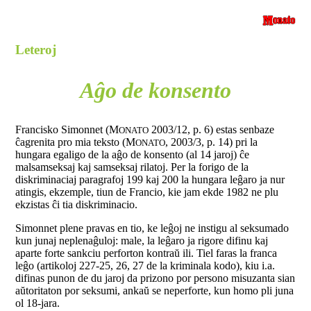
Leteroj
Aĝo de konsento
Francisko Simonnet (M
2003/12, p. 6) estas senbaze
ONATO
ĉagrenita pro mia teksto (M
, 2003/3, p. 14) pri la
ONATO
hungara egaligo de la aĝo de konsento (al 14 jaroj) ĉe
malsamseksaj kaj samseksaj rilatoj. Per la forigo de la
diskriminaciaj paragrafoj 199 kaj 200 la hungara leĝaro ja nur
atingis, ekzemple, tiun de Francio, kie jam ekde 1982 ne plu
ekzistas ĉi tia diskriminacio.
Simonnet plene pravas en tio, ke leĝoj ne instigu al seksumado
kun junaj neplenaĝuloj: male, la leĝaro ja rigore difinu kaj
aparte forte sankciu perforton kontraŭ ili. Tiel faras la franca
leĝo (artikoloj 227-25, 26, 27 de la kriminala kodo), kiu i.a.
difinas punon de du jaroj da prizono por persono misuzanta sian
aŭtoritaton por seksumi, ankaŭ se neperforte, kun homo pli juna
ol 18-jara.