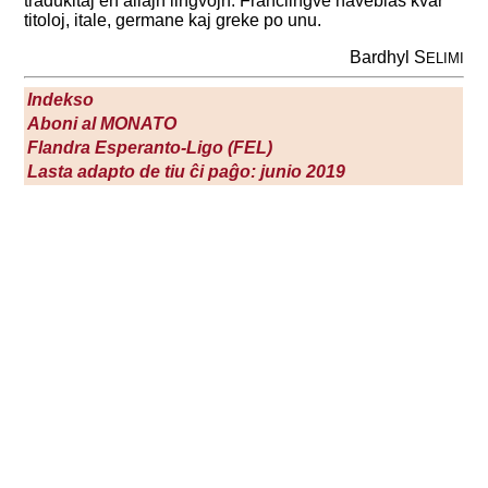
tradukitaj en aliajn lingvojn. Franclingve haveblas kvar
titoloj, itale, germane kaj greke po unu.
Bardhyl S
ELIMI
Indekso
Aboni al M
ONATO
Flandra Esperanto-Ligo (FEL)
Lasta adapto de tiu ĉi paĝo: junio 2019