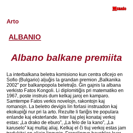
Arto
ALBANIO
Albano balkane premiita
La interbalkana beletra komisiono kun centra oficejo en
Sofio (Bulgario) aljuĝis la grandan premion „Balkanika
2002” por balkanpopola beletraĵo. Ĝin gajnis la albana
verkisto Fatos Kongoli. Li diplomitiĝis pri matematiko en
1967, poste instruis dum kelkaj jaroj en kamparo.
Samtempe Fatos verkis novelojn, rakontojn kaj
romanojn. La beletro devigis lin forlasi instruadon kaj
ekokupiĝi nur pri la arto. Rezulte li fariĝis tre populara
enlande kaj eksterlande. Inter liaj plej konataj verkoj
estas: „La drako de eburo”, „La felo de la kano”, „La
karuselo” kaj multaj aliaj. Kelkaj el ĉi tiuj verkoj estas jam