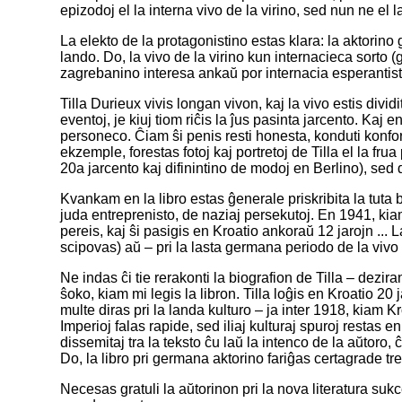
epizodoj el la interna vivo de la virino, sed nun ne el l
La elekto de la protagonistino estas klara: la aktorino
lando. Do, la vivo de la virino kun internacieca sorto
zagrebanino interesa ankaŭ por internacia esperantist
Tilla Durieux vivis longan vivon, kaj la vivo estis dividi
eventoj, je kiuj tiom riĉis la ĵus pasinta jarcento. Kaj e
personeco. Ĉiam ŝi penis resti honesta, konduti konfor
ekzemple, forestas fotoj kaj portretoj de Tilla el la fru
20a jarcento kaj difinintino de modoj en Berlino), sed d
Kvankam en la libro estas ĝenerale priskribita la tuta b
juda entreprenisto, de naziaj persekutoj. En 1941, kia
pereis, kaj ŝi pasigis en Kroatio ankoraŭ 12 jarojn ...
scipovas) aŭ – pri la lasta germana periodo de la vivo –
Ne indas ĉi tie rerakonti la biografion de Tilla – dezir
ŝoko, kiam mi legis la libron. Tilla loĝis en Kroatio 2
multe diras pri la landa kulturo – ja inter 1918, kiam K
Imperioj falas rapide, sed iliaj kulturaj spuroj restas en
dissemitaj tra la teksto ĉu laŭ la intenco de la aŭtoro
Do, la libro pri germana aktorino fariĝas certagrade tr
Necesas gratuli la aŭtorinon pri la nova literatura sukces