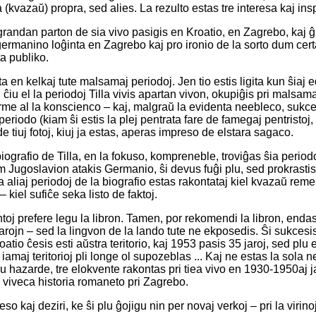
a (kvazaŭ) propra, sed alies. La rezulto estas tre interesa kaj insp
 grandan parton de sia vivo pasigis en Kroatio, en Zagrebo, kaj 
 (germanino loĝinta en Zagrebo kaj pro ironio de la sorto dum cer
a publiko.
ta en kelkaj tute malsamaj periodoj. Jen tio estis ligita kun ŝiaj ed
n ĉiu el la periodoj Tilla vivis apartan vivon, okupiĝis pri malsamaj
me al la konscienco – kaj, malgraŭ la evidenta neebleco, sukcesis
a periodo (kiam ŝi estis la plej pentrata fare de famegaj pentristo
e tiuj fotoj, kiuj ja estas, aperas impreso de elstara sagaco.
iografio de Tilla, en la fokuso, kompreneble, troviĝas ŝia periodo
m Jugoslavion atakis Germanio, ŝi devus fuĝi plu, sed prokrasti
 La aliaj periodoj de la biografio estas rakontataj kiel kvazaŭ re
 kiel sufiĉe seka listo de faktoj.
antoj prefere legu la libron. Tamen, por rekomendi la libron, enda
0 jarojn – sed la lingvon de la lando tute ne ekposedis. Ŝi sukces
roatio ĉesis esti aŭstra teritorio, kaj 1953 pasis 35 jaroj, sed p
 iamaj teritorioj pli longe ol supozeblas ... Kaj ne estas la sola n
, ĉu hazarde, tre elokvente rakontas pri tiea vivo en 1930-1950aj
e viveca historia romaneto pri Zagrebo.
o kaj deziri, ke ŝi plu ĝojigu nin per novaj verkoj – pri la virinoj