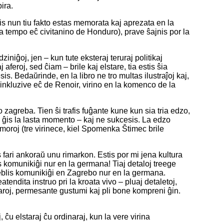
ira.
ĝis nun tiu fakto estas memorata kaj aprezata en la
ta tempo eĉ civitanino de Honduro), prave ŝajnis por la
ziniĝoj, jen – kun tute eksteraj teruraj politikaj
 aferoj, sed ĉiam – brile kaj elstare, tia estis ŝia
. Bedaŭrinde, en la libro ne tro multas ilustraĵoj kaj,
j, inkluzive eĉ de Renoir, virino en la komenco de la
 zagreba. Tien ŝi trafis fuĝante kune kun sia tria edzo,
s ĝis la lasta momento – kaj ne sukcesis. La edzo
memoroj (tre virinece, kiel Spomenka Štimec brile
s fari ankoraŭ unu rimarkon. Estis por mi jena kultura
is komunikiĝi nur en la germana! Tiaj detaloj treege
lu eblis komunikiĝi en Zagrebo nur en la germana.
eatendita instruo pri la kroata vivo – pluaj detaletoj,
 jaroj, permesante gustumi kaj pli bone kompreni ĝin.
, ĉu elstaraj ĉu ordinaraj, kun la vere virina