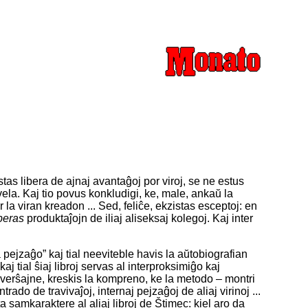
estas libera de ajnaj avantaĝoj por viroj, se ne estus
vela. Kaj tio povus konkludigi, ke, male, ankaŭ la
 la viran kreadon ... Sed, feliĉe, ekzistas esceptoj: en
peras
produktaĵojn de iliaj aliseksaj kolegoj. Kaj inter
 pejzaĝo” kaj tial neeviteble havis la aŭtobiografian
j tial ŝiaj libroj servas al interproksimiĝo kaj
, verŝajne, kreskis la kompreno, ke la metodo – montri
o de travivaĵoj, internaj pejzaĝoj de aliaj virinoj ...
 samkaraktere al aliaj libroj de Štimec: kiel aro da