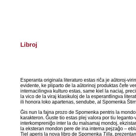
Libroj
Esperanta originala literaturo estas riĉa je aŭtoroj-vir
evidente, ke pliparto de la aŭtorinoj produktas ĉefe ver
internacilingva kulturo estas, same kiel la naciaj, prec
la vico de la viraj klasikuloj de la esperantlingva liter
ili honora loko apartenas, sendube, al Spomenka Štimec
Ĝis nun la fajna prozo de Spomenka pentris la mondon pr
karakteron. Ĝuste tio estas plej valora por tiu leganto-v
interkompreniĝo inter la du malsamaj mondoj, ekzistant
la eksteran mondon pere de ina interna pejzaĝo – eblas
Tiel aperis la nova libro de Spomenka
Tilla
, prezentan