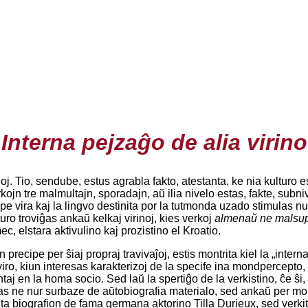
Interna pejzaĝo de alia virino
inoj. Tio, sendube, estus agrabla fakto, atestanta, ke nia kulturo 
kojn tre malmultajn, sporadajn, aŭ ilia nivelo estas, fakte, subni
ipe vira kaj la lingvo destinita por la tutmonda uzado stimulas nur
aturo troviĝas ankaŭ kelkaj virinoj, kies verkoj
almenaŭ ne malsu
, elstara aktivulino kaj prozistino el Kroatio.
ecipe per ŝiaj propraj travivaĵoj, estis montrita kiel la „interna
iro, kiun interesas karakterizoj de la specife ina mondpercepto, ka
aj en la homa socio. Sed laŭ la spertiĝo de la verkistino, ĉe ŝi
 ne nur surbaze de aŭtobiografia materialo, sed ankaŭ per montrad
ta biografion de fama germana aktorino Tilla Durieux, sed verkita