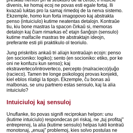
divenis, ke homaj ecoj ne povas esti egale fortaj. Ili
kvazaŭ luktas pro la samaj rimedoj de la nerva sistemo.
Ekzemple, homo kun forta imagopovo kaj abstrakta
penso (intuiciulo) kutime neatentas detalojn. Kontraŭe
tiu, kiu bone mastras la spacon ĉirkaŭ si, memoras
detalojn kaj ĉiam rimarkas eĉ etajn ŝanĝojn (sensulo)
kutime malfacile mastras tre abstraktajn ideojn,
preferante esti pli praktikulo ol teoriulo.
Jung priskribis ankaŭ tri aliajn kontraŭajn ecojn: penso
(en socioniko: logiko); sento (en socioniko: etiko, por ke
oni ne konfuzu kun senso); kaj
ekstraverteco/introverteco, percepto (malracieco)/juĝo
(racieco). Tamen tre longe psikologoj provas konjekti,
kiel eblos rilatigi la tipojn. Ekzemple, ĉu bonas aŭ
malbonas, se unu partnero estas sensulo, kaj la alia
intuiciulo?
Intuiciuloj kaj sensuloj
Unuflanke, tio povas signifi reciprokan helpon: unu
(kutime intuiciulo) respondecas pri riskaj, ne „tuj profitaj”
entreprenoj, la alia (kutime sensulo) helpas lukti kontraŭ
monotonaj, „enuaj” problemoj, kies solvo postulas ne