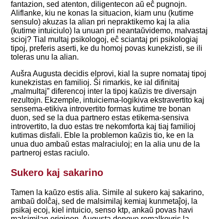
fantazion, sed atenton, diligentecon aŭ eĉ pugnojn.
Aliflanke, kiu ne konas la situacion, kiam unu (kutime
sensulo) akuzas la alian pri nepraktikemo kaj la alia
(kutime intuiciulo) la unuan pri neantaŭvidemo, malvastaj
scioj? Tial multaj psikologoj, eĉ sciantaj pri psikologiaj
tipoj, preferis aserti, ke du homoj povas kunekzisti, se ili
toleras unu la alian.
Aušra Augusta decidis elprovi, kial la supre nomataj tipoj
kunekzistas en familioj. Ŝi rimarkis, ke ial difinitaj
„malmultaj” diferencoj inter la tipoj kaŭzis tre diversajn
rezultojn. Ekzemple, intuiciema-logikiva ekstravertito kaj
sensema-etikiva introvertito formas kutime tre bonan
duon, sed se la dua partnero estas etikema-sensiva
introvertito, la duo estas tre nekomforta kaj tiaj familioj
kutimas disfali. Eble la problemon kaŭzis tio, ke en la
unua duo ambaŭ estas malraciuloj; en la alia unu de la
partneroj estas raciulo.
Sukero kaj sakarino
Tamen la kaŭzo estis alia. Simile al sukero kaj sakarino,
ambaŭ dolĉaj, sed de malsimilaj kemiaj kunmetaĵoj, la
psikaj ecoj, kiel intuicio, senso ktp, ankaŭ povas havi
malsimilan originon. Augusta denove remalkovris la