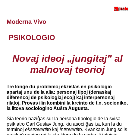
Moderna Vivo
PSIKOLOGIO
Novaj ideoj „jungitaj” al
malnovaj teorioj
Tre longe du problemoj ekzistas en psikologio
apartaj unu de la alia: personaj tipoj (denaskaj
diferencoj de psikologiaj ecoj) kaj interpersonaj
rilatoj. Provas ilin kombini la kreinto de t.n. socioniko,
la litova sociologino Aušra Augusta.
Ŝia teorio baziĝas sur la persona tipologio de la svisa
psikiatro Carl Gustav Jung, kiu asociiĝas i.a. kun la du
terminoj
ekstravertito
kaj
introvertito
. Kvankam Jung sciis
preskaŭ nenion pri la strukturo de la cerbo, li intuicie