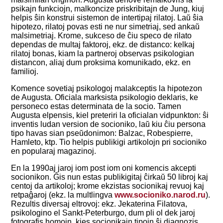
psikajn funkciojn, malkoncize priskribitajn de Jung, kiuj
helpis ŝin konstrui sistemon de intertipaj rilatoj. Laŭ ŝia
hipotezo, rilatoj povas esti ne nur simetriaj, sed ankaŭ
malsimetriaj. Krome, sukceso de ĉiu speco de rilato
dependas de multaj faktoroj, ekz. de distanco: kelkaj
rilatoj bonas, kiam la partneroj observas psikologian
distancon, aliaj dum proksima komunikado, ekz. en
familioj.
Komence sovetiaj psikologoj malakceptis la hipotezon
de Augusta. Oficiala marksista psikologio deklaris, ke
personeco estas determinata de la socio. Tamen
Augusta elpensis, kiel preteriri la oficialan vidpunkton: ŝi
inventis ludan version de socioniko, laŭ kiu ĉiu persona
tipo havas sian pseŭdonimon: Balzac, Robespierre,
Hamleto, ktp. Tio helpis publikigi artikolojn pri socioniko
en popularaj magazinoj.
En la 1990aj jaroj iom post iom oni komencis akcepti
socionikon. Ĝis nun estas publikigitaj ĉirkaŭ 50 libroj kaj
centoj da artikoloj; krome ekzistas socionikaj revuoj kaj
retpaĝaroj (ekz. la multlingva
www.socioniko.narod.ru
).
Rezultis diversaj eltrovoj: ekz. Jekaterina Filatova,
psikologino el Sankt-Peterburgo, dum pli ol dek jaroj
fotografis homojn, kies socionikajn tipojn ŝi diagnozis.