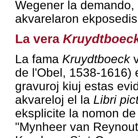
Wegener la demando, k
akvarelaron ekposedi
La vera
Kruydtboec
La fama
Kruydtboeck
v
de l'Obel, 1538-1616)
gravuroj kiuj estas evi
akvareloj el la
Libri pic
eksplicite la nomon de 
"Mynheer van Reynoutr