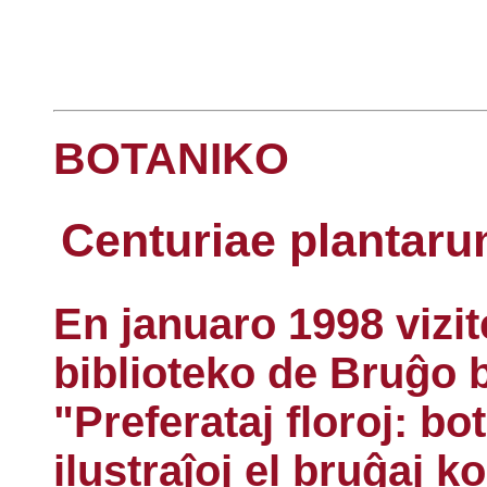
BOTANIKO
Centuriae plantaru
En januaro 1998 vizit
biblioteko de Bruĝo b
"Preferataj floroj: bot
ilustraĵoj el bruĝaj k