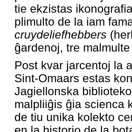
tie ekzistas ikonografia
plimulto de la iam fam
cruydeliefhebbers
(herb
ĝardenoj, tre malmulte
Post kvar jarcentoj la 
Sint-Omaars estas kons
Jagiellonska bibliote
malpliiĝis ĝia scienca 
de tiu unika kolekto ce
en la historio de la bo