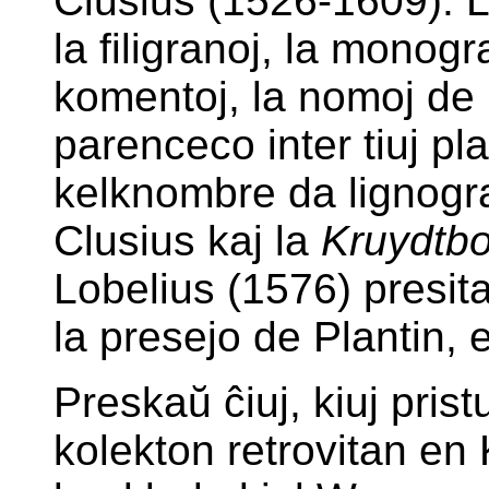
Clusius (1526-1609). L
la filigranoj, la monogr
komentoj, la nomoj de p
parenceco inter tiuj plan
kelknombre da lignogra
Clusius kaj la
Kruydtb
Lobelius (1576) presita
la presejo de Plantin,
Preskaŭ ĉiuj, kiuj pristu
kolekton retrovitan en