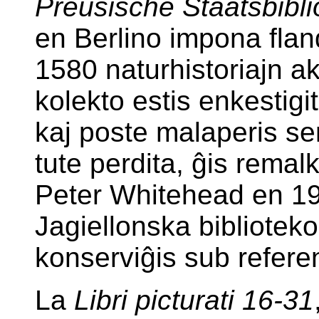
Preusische Staatsbibli
en Berlino impona flan
1580 naturhistoriajn a
kolekto estis enkestigit
kaj poste malaperis se
tute perdita, ĝis remalk
Peter Whitehead en 19
Jagiellonska bibliotek
konserviĝis sub refer
La
Libri picturati 16-31