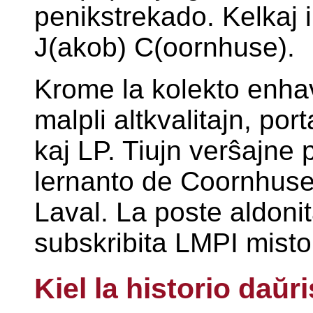
penikstrekado. Kelkaj i
J(akob) C(oornhuse).
Krome la kolekto enhav
malpli altkvalitajn, po
kaj LP. Tiujn verŝajne 
lernanto de Coornhuse,
Laval. La poste aldonita
subskribita LMPI mist
Kiel la historio daŭri