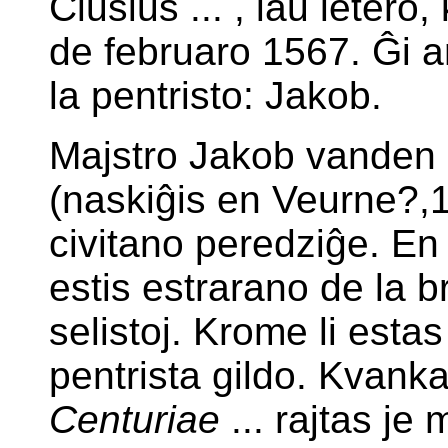
Clusius ... , laŭ letero,
de februaro 1567. Ĝi 
la pentristo: Jakob.
Majstro Jakob vanden 
(naskiĝis en Veurne?,1
civitano peredziĝe. En
estis estrarano de la b
selistoj. Krome li estas
pentrista gildo. Kvankam
Centuriae
... rajtas je 