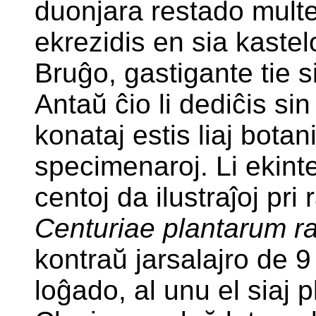
duonjara restado multe 
ekrezidis en sia kast
Bruĝo, gastigante tie 
Antaŭ ĉio li dediĉis sin
konataj estis liaj botan
specimenaroj. Li ekint
centoj da ilustraĵoj pri
Centuriae plantarum r
kontraŭ jarsalajro de 9
loĝado, al unu el siaj p