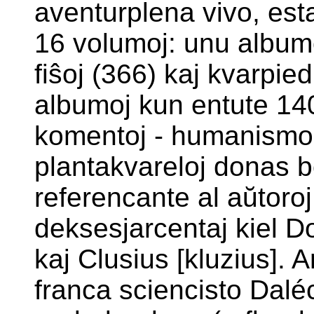
aventurplena vivo, est
16 volumoj: unu albumo 
fiŝoj (366) kaj kvarpied
albumoj kun entute 1409
komentoj - humanismosk
plantakvareloj donas b
referencante al aŭtoroj 
deksesjarcentaj kiel 
kaj Clusius [kluzius]. A
franca sciencisto Dalé