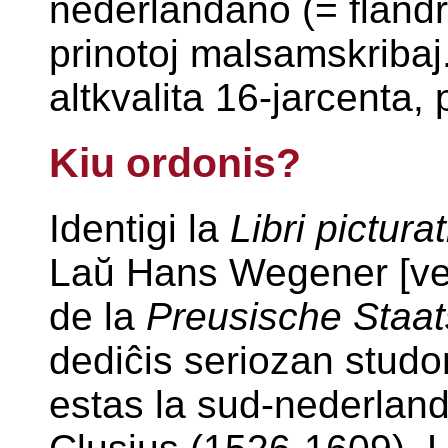
nederlandano (= flandr
prinotoj malsamskribaj
altkvalita 16-jarcenta,
Kiu ordonis?
Identigi la
Libri pictura
Laŭ Hans Wegener [vegn
de la
Preusische Staat
dediĉis seriozan studon
estas la sud-nederland