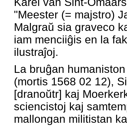
Karel van Sint-Omaars),
"Meester (= majstro) 
Malgraŭ sia graveco ka
iam menciiĝis en la faka
ilustraĵoj.
La bruĝan humaniston
(mortis 1568 02 12), S
[dranoŭtr] kaj Moerker
sciencistoj kaj samtemp
mallongan militistan ka