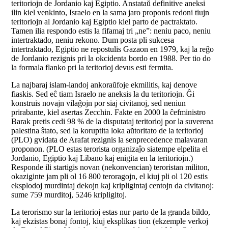
teritoriojn de Jordanio kaj Egiptio. Anstataŭ definitive aneksi
ilin kiel venkinto, Israelo en la sama jaro proponis redoni tiujn
teritoriojn al Jordanio kaj Egiptio kiel parto de pactraktato.
Tamen ilia respondo estis la fifamaj tri „ne”: neniu paco, neniu
intertraktado, neniu rekono. Dum posta pli sukcesa
intertraktado, Egiptio ne repostulis Gazaon en 1979, kaj la reĝo
de Jordanio rezignis pri la okcidenta bordo en 1988. Per tio do
la formala flanko pri la teritorioj devus esti fermita.
La najbaraj islam-landoj ankoraŭfoje ekmilitis, kaj denove
fiaskis. Sed eĉ tiam Israelo ne aneksis la du teritoriojn. Ĝi
konstruis novajn vilaĝojn por siaj civitanoj, sed neniun
prirabante, kiel asertas Zecchin. Fakte en 2000 la ĉefministro
Barak pretis cedi 98 % de la disputataj teritorioj por la suverena
palestina ŝtato, sed la koruptita loka aŭtoritato de la teritorioj
(PLO) gvidata de Arafat rezignis la senprecedence malavaran
proponon. (PLO estas terorista organizaĵo siatempe elpelita el
Jordanio, Egiptio kaj Libano kaj enigita en la teritoriojn.)
Responde ili startigis novan (nekonvencian) teroristan militon,
okaziginte jam pli ol 16 800 teroragojn, el kiuj pli ol 120 estis
eksplodoj murdintaj dekojn kaj kripligintaj centojn da civitanoj:
sume 759 murditoj, 5246 kripligitoj.
La terorismo sur la teritorioj estas nur parto de la granda bildo,
kaj ekzistas bonaj fontoj, kiuj eksplikas tion (ekzemple verkoj