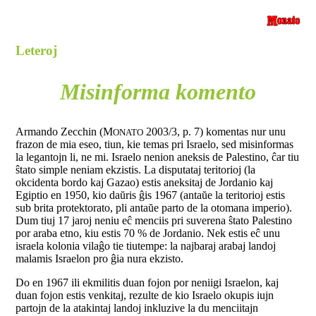
Leteroj
Misinforma komento
Armando Zecchin (M
2003/3, p. 7) komentas nur unu
ONATO
frazon de mia eseo, tiun, kie temas pri Israelo, sed misinformas
la legantojn li, ne mi. Israelo nenion aneksis de Palestino, ĉar tiu
ŝtato simple neniam ekzistis. La disputataj teritorioj (la
okcidenta bordo kaj Gazao) estis aneksitaj de Jordanio kaj
Egiptio en 1950, kio daŭris ĝis 1967 (antaŭe la teritorioj estis
sub brita protektorato, pli antaŭe parto de la otomana imperio).
Dum tiuj 17 jaroj neniu eĉ menciis pri suverena ŝtato Palestino
por araba etno, kiu estis 70 % de Jordanio. Nek estis eĉ unu
israela kolonia vilaĝo tie tiutempe: la najbaraj arabaj landoj
malamis Israelon pro ĝia nura ekzisto.
Do en 1967 ili ekmilitis duan fojon por neniigi Israelon, kaj
duan fojon estis venkitaj, rezulte de kio Israelo okupis iujn
partojn de la atakintaj landoj inkluzive la du menciitajn