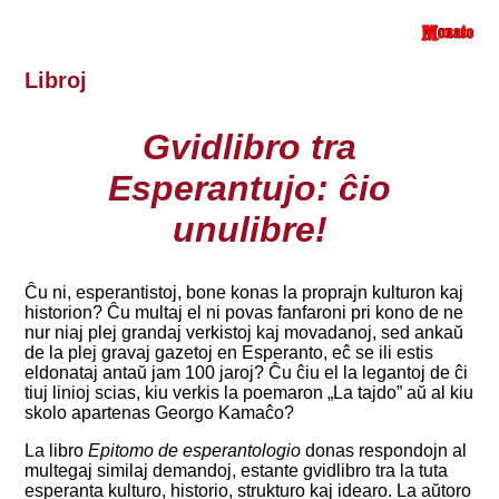
Libroj
Gvidlibro tra
Esperantujo: ĉio
unulibre!
Ĉu ni, esperantistoj, bone konas la proprajn kulturon kaj
historion? Ĉu multaj el ni povas fanfaroni pri kono de ne
nur niaj plej grandaj verkistoj kaj movadanoj, sed ankaŭ
de la plej gravaj gazetoj en Esperanto, eĉ se ili estis
eldonataj antaŭ jam 100 jaroj? Ĉu ĉiu el la legantoj de ĉi
tiuj linioj scias, kiu verkis la poemaron „La tajdo” aŭ al kiu
skolo apartenas Georgo Kamaĉo?
La libro
Epitomo de esperantologio
donas respondojn al
multegaj similaj demandoj, estante gvidlibro tra la tuta
esperanta kulturo, historio, strukturo kaj idearo. La aŭtoro