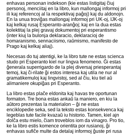
enhavas personan indekson (kie estas listigitaj ĉiuj
personoj, menciitaj en la libro, kun mallongaj informoj pri
ili kaj referencoj al la respektivaj paĝoj) kaj du aldonojn.
En la unua troviĝas mallongaj informoj pri UK-oj, IJK-oj
kaj kelkaj rusaj Esperanto-aranĝoj; kaj en la dua estas
kolektitaj la plej gravaj dokumentoj pri esperantismo
(inter kiuj la bulonja deklaracio, deklaracioj de
homaranismo, sennaciismo, raŭmismo, manifesto de
Prago kaj kelkaj aliaj).
Necesas do tuj atentigi, ke la libro tute ne estas scienca
studo pri Esperanto kiel nur lingva fenomeno. Ĝi estas
ĝenerala superrigardo de la plej diversaj priesperantaj
temoj, kaj ĉi-rilate ĝi estos interesa kaj utila ne nur al
gramatikemuloj kaj lingvistoj, sed al ĉiu, kiu tiel aŭ
alimaniere okupiĝas pri Esperanto.
La libro estas plaĉe eldonita kaj havas tre oportunan
formaton. Tre bona estas ankaŭ la maniero, en kiu la
aŭtoro prezentas la materialon – ĝi ne estas
enciklopedie seka, sed la teksto estas konsekvenca kaj
legeblas tute facile kvazaŭ iu historio. Tamen, kiel ajn
dolĉa estu mielo, ĉiam troveblos iom da vinagro. Pro tio,
ke la libro estis komence orientita por rusianoj, ĝi
enhavas sufiĉe multe da detalaj informoj ĝuste pri rusa